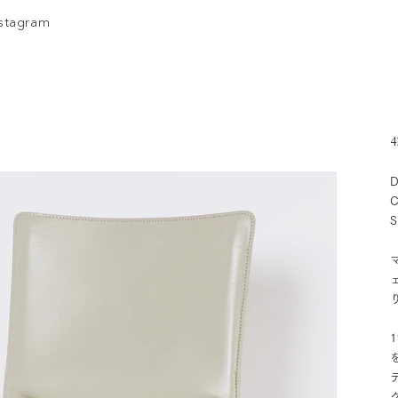
nstagram
4
D
C
S