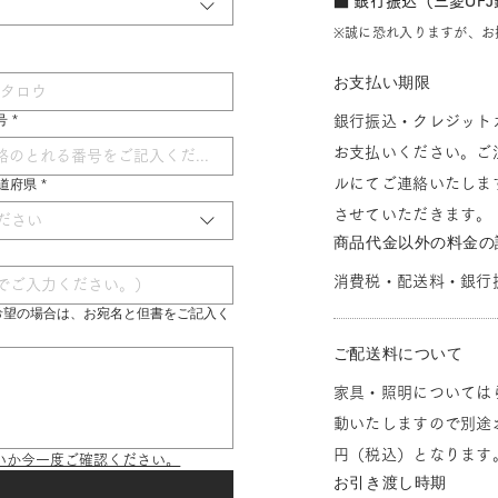
■ 銀行振込（三菱UF
※誠に恐れ入りますが、お
お支払い期限
号
*
銀行振込・クレジット
お支払いください。ご
ルにてご連絡いたしま
 都道府県
*
させていただきます。
ださい
商品代金以外の料金の
消費税・配送料・銀行
希望の場合は、お宛名と但書をご記入く
ご配送料について
家具・照明については
動いたしますので別途お
円（税込）となります
いか今一度ご確認ください。
お引き渡し時期