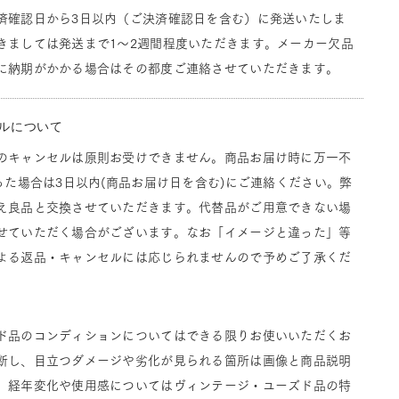
済確認日から3日以内（ご決済確認日を含む）に発送いたしま
きましては発送まで1～2週間程度いただきます。メーカー欠品
に納期がかかる場合はその都度ご連絡させていただきます。
ルについて
のキャンセルは原則お受けできません。商品お届け時に万一不
った場合は3日以内(商品お届け日を含む)にご連絡ください。弊
え良品と交換させていただきます。代替品がご用意できない場
せていただく場合がございます。なお「イメージと違った」等
よる返品・キャンセルには応じられませんので予めご了承くだ
ド品のコンディションについてはできる限りお使いいただくお
断し、目立つダメージや劣化が見られる箇所は画像と商品説明
。経年変化や使用感についてはヴィンテージ・ユーズド品の特