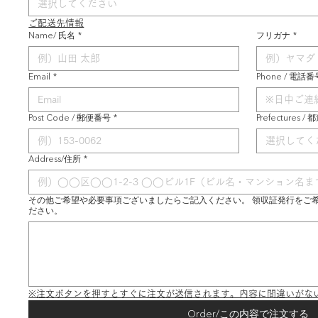
選択してください
ご配送先情報
Name/ 氏名
*
フリガナ
*
Email
*
Phone / 電話番
Post Code / 郵便番号
*
Prefectures /
選択してく
Address/住所
*
その他ご希望や必要事項ございましたらご記入ください。 領収証発行をご
ださい。
※注文ボタンを押すとすぐに注文が送信されます。内容に間違いがな
Order/この内容で注文する