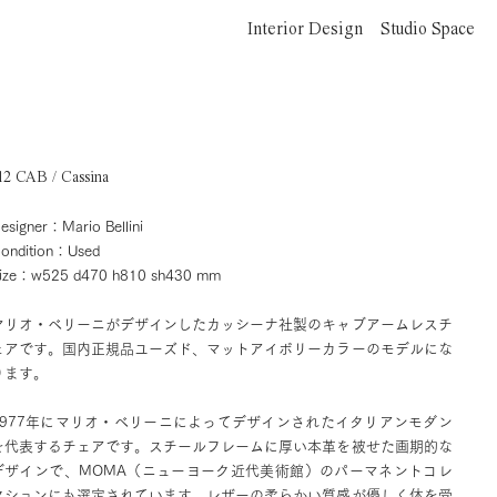
Interior Design
Studio Space
12 CAB / Cassina
esigner：Mario Bellini
ondition：Used
ize：w525 d470 h810 sh430 mm
マリオ・ベリーニがデザインしたカッシーナ社製のキャブアームレスチ
ェアです。国内正規品ユーズド、マットアイボリーカラーのモデルにな
ります。
1977年にマリオ・ベリーニによってデザインされたイタリアンモダン
を代表するチェアです。スチールフレームに厚い本革を被せた画期的な
デザインで、MOMA（ニューヨーク近代美術館）のパーマネントコレ
クションにも選定されています。レザーの柔らかい質感が優しく体を受