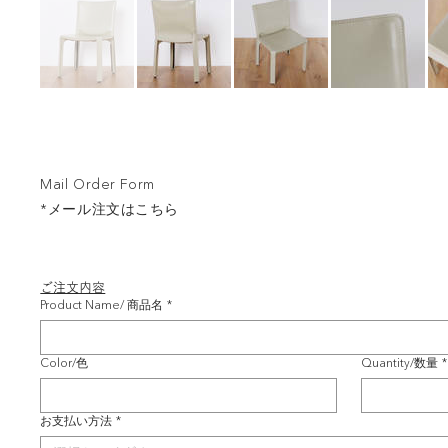
Mail Order Form
*メール注文はこちら
ご注文内容
Product Name/ 商品名
*
Color/色
Quantity/数量
*
お支払い方法
*