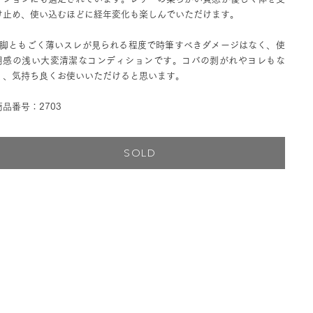
け止め、使い込むほどに経年変化も楽しんでいただけます。
2脚ともごく薄いスレが見られる程度で時筆すべきダメージはなく、使
用感の浅い大変清潔なコンディションです。コバの剥がれやヨレもな
く、気持ち良くお使いいただけると思います。
商品番号：2703
SOLD