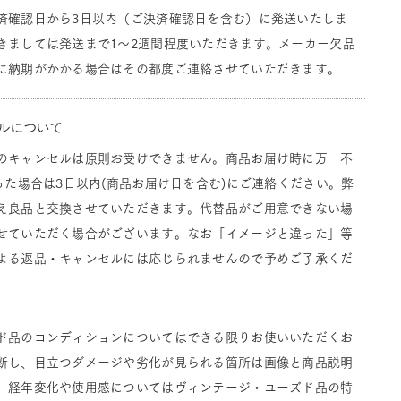
済確認日から3日以内（ご決済確認日を含む）に発送いたしま
きましては発送まで1～2週間程度いただきます。メーカー欠品
に納期がかかる場合はその都度ご連絡させていただきます。
ルについて
のキャンセルは原則お受けできません。商品お届け時に万一不
った場合は3日以内(商品お届け日を含む)にご連絡ください。弊
え良品と交換させていただきます。代替品がご用意できない場
せていただく場合がございます。なお「イメージと違った」等
よる返品・キャンセルには応じられませんので予めご了承くだ
ド品のコンディションについてはできる限りお使いいただくお
断し、目立つダメージや劣化が見られる箇所は画像と商品説明
。経年変化や使用感についてはヴィンテージ・ユーズド品の特