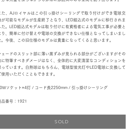
また、AJロイヤルはこの引っ掛けシーリングで取り付けができ電球交
換が可能なモデルが生産終了となり、LED組込式のモデルに移行されま
した。LED組込式モデルは取り付けに有資格者による電気工事が必要と
なり、簡単に付け替えや電球の交換ができない仕様となってしまいまし
た。今後、この旧仕様のモデルは貴重になってくると思います。
シェードのスリット部に薄い黒ずみが見られる部分がございますがその
他に特筆すべきダメージはなく、全体的に大変清潔なコンディションを
保っています。白熱球はもちろん、電球型蛍光灯やLED電球に交換して
ご使用いただくこともできます。
60Wソケット×4灯 / コード長2250mm / 引っ掛けシーリング
商品番号：1921
SOLD