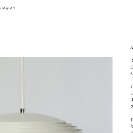
nstagram
A
D
C
S