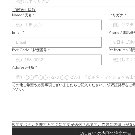
選択してください
ご配送先情報
Name/ 氏名
*
フリガナ
*
Email
*
Phone / 電話番
Post Code / 郵便番号
*
Prefectures /
選択してく
Address/住所
*
その他ご希望や必要事項ございましたらご記入ください。 領収証発行をご
ださい。
※注文ボタンを押すとすぐに注文が送信されます。内容に間違いがな
Order/この内容で注文する