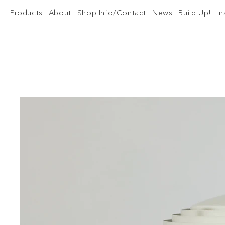
Products
About
Shop Info/Contact
News
Build Up!
I