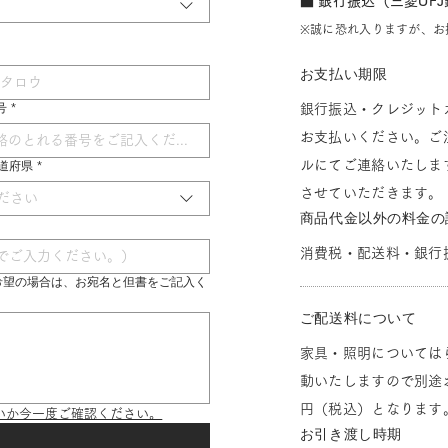
■ 銀行振込（三菱UF
※誠に恐れ入りますが、お
お支払い期限
号
*
銀行振込・クレジット
お支払いください。ご
ルにてご連絡いたしま
 都道府県
*
させていただきます。
ださい
商品代金以外の料金の
消費税・配送料・銀行
希望の場合は、お宛名と但書をご記入く
ご配送料について
家具・照明については
動いたしますので別途お
円（税込）となります
いか今一度ご確認ください。
お引き渡し時期