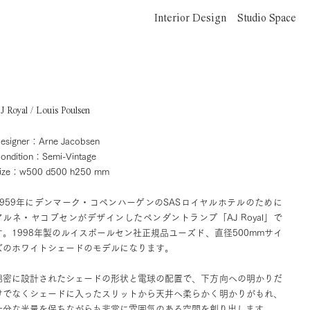
Interior Design
Studio Space
J Royal / Louis Poulsen
esigner：Arne Jacobsen
ondition：Semi-Vintage
ize：w500 d500 h250 mm
1959年にデンマーク・コペンハーゲンのSASロイヤルホテルのために
アルネ・ヤコブセンがデザインしたペンダントランプ「AJ Royal」で
す。1998年製のルイスポールセン社正規品ユーズド、直径500mmサイ
ズのホワイトシェードのモデルになります。
綿密に設計されたシェードの形状と電球の配置で、下方向への明かりだ
けでなくシェードに入ったスリットから天井へ柔らかく明かりがもれ、
十分な光量を保ちながらも非常に雰囲気のある空間を創り出します。