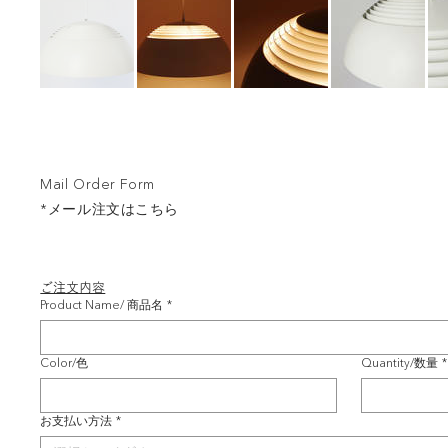
Mail Order Form
*メール注文はこちら
ご注文内容
Product Name/ 商品名
*
Color/色
Quantity/数量
*
お支払い方法
*