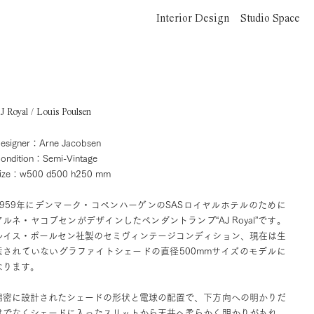
Interior Design
Studio Space
J Royal / Louis Poulsen
esigner：Arne Jacobsen
ondition：Semi-Vintage
ize：w500 d500 h250 mm
1959年にデンマーク・コペンハーゲンのSASロイヤルホテルのために
アルネ・ヤコブセンがデザインしたペンダントランプ“AJ Royal”です。
ルイス・ポールセン社製のセミヴィンテージコンディション、現在は生
産されていないグラファイトシェードの直径500mmサイズのモデルに
なります。
綿密に設計されたシェードの形状と電球の配置で、下方向への明かりだ
けでなくシェードに入ったスリットから天井へ柔らかく明かりがもれ、