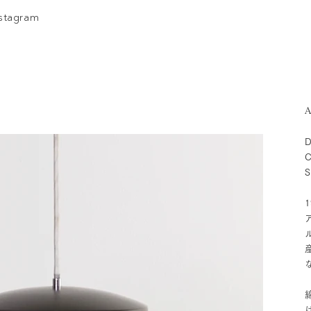
nstagram
A
D
C
S