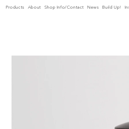
Products
About
Shop Info/Contact
News
Build Up!
I