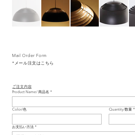
Mail Order Form
*メール注文はこちら
ご注文内容
Product Name/ 商品名
*
Color/色
Quantity/数量
*
お支払い方法
*