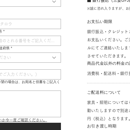
■ 銀行振込（三菱UF
※誠に恐れ入りますが、お
お支払い期限
号
*
銀行振込・クレジット
お支払いください。ご
ルにてご連絡いたしま
 都道府県
*
させていただきます。
ださい
商品代金以外の料金の
消費税・配送料・銀行
希望の場合は、お宛名と但書をご記入く
ご配送料について
家具・照明については
動いたしますので別途お
円（税込）となります
いか今一度ご確認ください。
お引き渡し時期