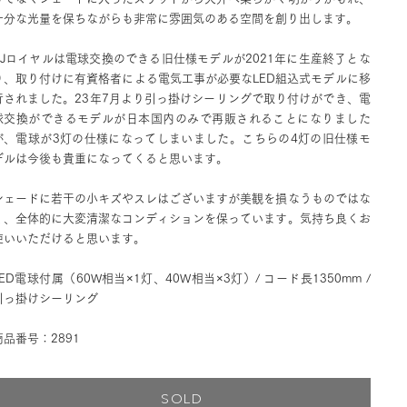
十分な光量を保ちながらも非常に雰囲気のある空間を創り出します。
AJロイヤルは電球交換のできる旧仕様モデルが2021年に生産終了とな
り、取り付けに有資格者による電気工事が必要なLED組込式モデルに移
行されました。23年7月より引っ掛けシーリングで取り付けができ、電
球交換ができるモデルが日本国内のみで再販されることになりました
が、電球が3灯の仕様になってしまいました。こちらの4灯の旧仕様モ
デルは今後も貴重になってくると思います。
シェードに若干の小キズやスレはございますが美観を損なうものではな
く、全体的に大変清潔なコンディションを保っています。気持ち良くお
使いいただけると思います。
LED電球付属（60W相当×1灯、40W相当×3灯）/ コード長1350mm /
引っ掛けシーリング
商品番号：2891
SOLD