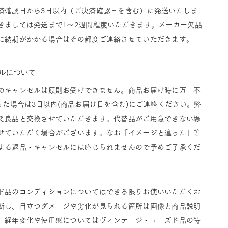
済確認日から3日以内（ご決済確認日を含む）に発送いたしま
きましては発送まで1～2週間程度いただきます。メーカー欠品
に納期がかかる場合はその都度ご連絡させていただきます。
ルについて
のキャンセルは原則お受けできません。商品お届け時に万一不
った場合は3日以内(商品お届け日を含む)にご連絡ください。弊
え良品と交換させていただきます。代替品がご用意できない場
せていただく場合がございます。なお「イメージと違った」等
よる返品・キャンセルには応じられませんので予めご了承くだ
ド品のコンディションについてはできる限りお使いいただくお
断し、目立つダメージや劣化が見られる箇所は画像と商品説明
。経年変化や使用感についてはヴィンテージ・ユーズド品の特