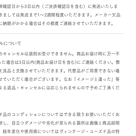
済確認日から3日以内（ご決済確認日を含む）に発送いたしま
きましては発送まで1～2週間程度いただきます。メーカー欠品
に納期がかかる場合はその都度ご連絡させていただきます。
ルについて
のキャンセルは原則お受けできません。商品お届け時に万一不
った場合は3日以内(商品お届け日を含む)にご連絡ください。弊
え良品と交換させていただきます。代替品がご用意できない場
せていただく場合がございます。なお「イメージと違った」等
よる返品・キャンセルには応じられませんので予めご了承くだ
ド品のコンディションについてはできる限りお使いいただくお
断し、目立つダメージや劣化が見られる箇所は画像と商品説明
。経年変化や使用感についてはヴィンテージ・ユーズド品の特