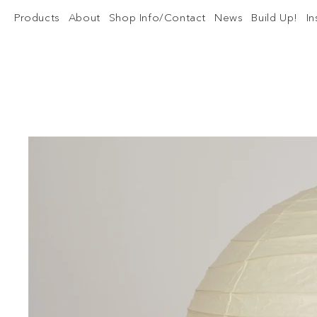
Products
About
Shop Info/Contact
News
Build Up!
I