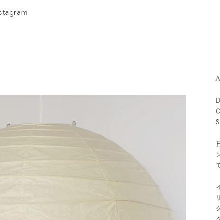
nstagram
A
D
C
S