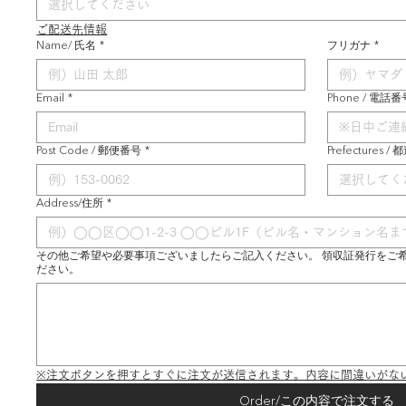
選択してください
ご配送先情報
Name/ 氏名
*
フリガナ
*
Email
*
Phone / 電話番
Post Code / 郵便番号
*
Prefectures /
選択してく
Address/住所
*
その他ご希望や必要事項ございましたらご記入ください。 領収証発行をご
ださい。
※注文ボタンを押すとすぐに注文が送信されます。内容に間違いがな
Order/この内容で注文する