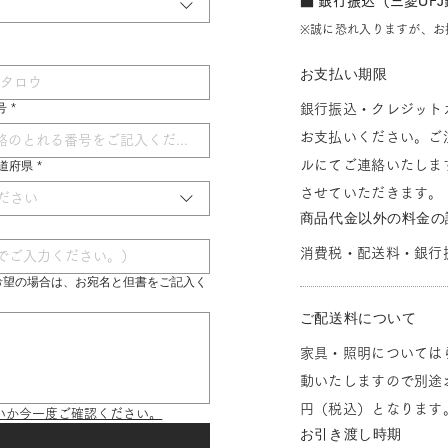
■ 銀行振込（三菱UF
※誠に恐れ入りますが、お
お支払い期限
号
*
銀行振込・クレジット
お支払いください。ご
ルにてご連絡いたしま
 都道府県
*
させていただきます。
ださい
商品代金以外の料金の
消費税・配送料・銀行
希望の場合は、お宛名と但書をご記入く
ご配送料について
家具・照明については
動いたしますので別途お
円（税込）となります
いか今一度ご確認ください。
お引き渡し時期