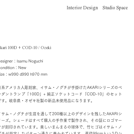
Interior Design
Studio Space
kari 100D + COD-10 / Ozeki
esigner：Isamu Noguchi
ondition：New
ize：w990 d990 h970 mm
日系アメリカ人彫刻家、イサム・ノグチが手掛けたAKARIシリーズのペ
ンダントランプ「100D」+ 純正ソケットコード「COD-10」のセット
です。岐阜県・オゼキ社製の新品未使用品になります。
イサム・ノグチが生涯を通して200種以上のデザインを残したAKARIシ
リーズ。シェードはすべて職人の手作業で製作され、その証にロゴマー
クが刻印されています。美しいまんまるの球体で、竹ヒゴはイサム・ノ
グチが指定したパターン通りに巻かれています。直径99cmというDシ