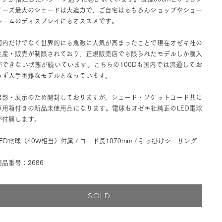
リーズ最大のシェードは大迫力で、ご自宅はもちろんショップやショー
ルームのディスプレイにもオススメです。
国内だけでなく世界的にも急激に人気が高まったことで現在オゼキ社の
生産・販売が制限されており、正規販売店でも限られたモデルしか購入
ができない状態が続いています。こちらの100Dも国内では流通してお
らず入手困難なモデルとなっています。
撮影・展示のため開封しておりますが、シェード・ソケットコード共に
専用箱付きの新品未使用品になります。電球もオゼキ社純正のLED電球
が付属します。
LED電球（40W相当）付属 / コード長1070mm / 引っ掛けシーリング
商品番号：2686
SOLD