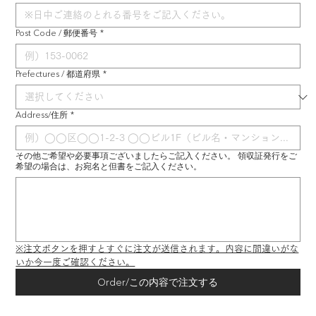
Post Code / 郵便番号
*
Prefectures / 都道府県
*
Address/住所
*
その他ご希望や必要事項ございましたらご記入ください。 領収証発行をご
希望の場合は、お宛名と但書をご記入ください。
※注文ボタンを押すとすぐに注文が送信されます。内容に間違いがな
いか今一度ご確認ください。
Order/この内容で注文する