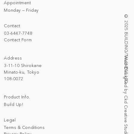
Appointment
Monday — Friday
© 2025 BUILDING/TALLNESS LTD.
Contact
03-6447-7748
Contact Form
Address
Web Designed by Ckd Creative Studio
3-11-10 Shirokane
Minato-ku, Tokyo
108-0072
Product Info.
Build Up!
Legal
Terms & Conditions