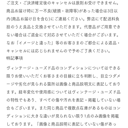
ご注文・ご決済確定後のキャンセルは原則お受けできません。
商品お届け時に万一不良(破損・故障等)があった場合は3日以
内(商品お届け日を含む)にご連絡ください。弊店にて配送料負
担のうえ良品と交換させていただきます。代替品がご用意でき
ない場合はご返金にて対応させていただく場合がございます。
なお「イメージと違った」等のお客さまのご都合による返品・
キャンセルには応じられませんので予めご了承ください。
特記事項
ヴィンテージ・ユーズド品のコンディションについてはできる
限りお使いいただくお客さまの目線に立ち判断し、目立つダメ
ージや劣化が見られる箇所は画像と商品説明文に表記しており
ます。経年変化や使用感についてはヴィンテージ・ユーズド品
の特性でもあり、すべての傷や汚れを表記・掲載していない場
合もございます。また同じ商品で複数点在庫があるものはコン
ディションに大きな違いが見られない限り1点のみ画像を掲載
しております。「画像と商品説明に表記していない傷があっ