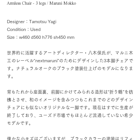
Armless Chair - 3 legs / Maruni Mokko
Designer：Tamotsu Yagi
Condition：Used
Size：w460 d560 h776 sh450 mm
世界的に活躍するアートディレクター・八木保氏が、マルニ木
工のレーベル“nextmaruni”のためにデザインした3本脚チェアで
す。ナチュラルオークのブラック塗装仕上げのモデルになりま
す。
背もたれから座面裏、前脚にかけてみられる造形は“折り鶴”を彷
彿とさせ、和のイメージを含みつつもこれまでのどのデザイン
チェアにも似ないオリジナルな一脚です。現在はすでに生産が
終了しており、ユーズド市場でもほとんど流通していない希少
モデルです。
僅かな小キズはございますが、ブラックカラーの塗装はリフィ