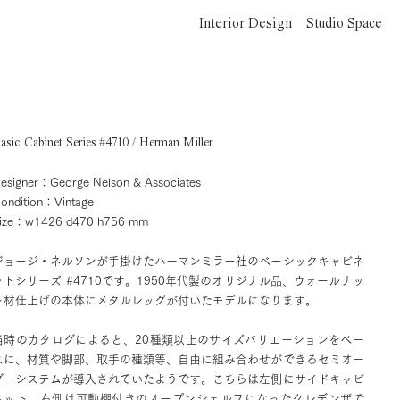
Interior Design
Studio Space
asic Cabinet Series #4710 / Herman Miller
esigner：George Nelson & Associates
ondition：Vintage
ize：w1426 d470 h756 mm
ジョージ・ネルソンが手掛けたハーマンミラー社のベーシックキャビネ
ットシリーズ #4710です。1950年代製のオリジナル品、ウォールナッ
ト材仕上げの本体にメタルレッグが付いたモデルになります。
当時のカタログによると、20種類以上のサイズバリエーションをベー
スに、材質や脚部、取手の種類等、自由に組み合わせができるセミオー
ダーシステムが導入されていたようです。こちらは左側にサイドキャビ
ネット、右側は可動棚付きのオープンシェルフになったクレデンザで