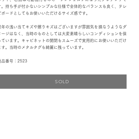
す。持ち手が付かないシンプルな仕様で全体的なバランスも良く、テレ
ビボードとしてもお使いいただけるサイズ感です。
経年の浅い当てキズや擦りキズはございますが雰囲気を損なうようなダ
メージはなく、当時のものとしては大変素晴らしいコンディションを保
っています。キャビネットの開閉もスムーズで実用的にお使いいただけ
ます。当時のメタルタグも綺麗に残っています。
商品番号：2523
SOLD