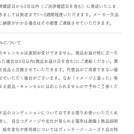
済確認日から3日以内（ご決済確認日を含む）に発送いたしま
きましては発送まで1～2週間程度いただきます。メーカー欠品
に納期がかかる場合はその都度ご連絡させていただきます。
ルについて
のキャンセルは原則お受けできません。商品お届け時に万一不
った場合は3日以内(商品お届け日を含む)にご連絡ください。弊
え良品と交換させていただきます。代替品がご用意できない場
せていただく場合がございます。なお「イメージと違った」等
よる返品・キャンセルには応じられませんので予めご了承くだ
ド品のコンディションについてはできる限りお使いいただくお
断し、目立つダメージや劣化が見られる箇所は画像と商品説明
。経年変化や使用感についてはヴィンテージ・ユーズド品の特