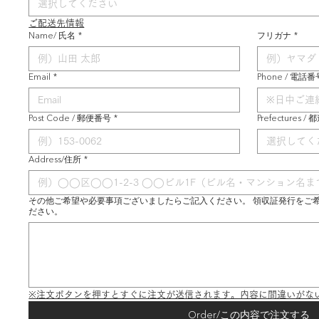
選択してください
ご配送先情報
Name/ 氏名
*
フリガナ
*
Email
*
Phone / 電話番
Post Code / 郵便番号
*
Prefectures /
選択してく
Address/住所
*
その他ご希望や必要事項ございましたらご記入ください。 領収証発行をご
ださい。
※注文ボタンを押すとすぐに注文が送信されます。内容に間違いがな
Order/この内容で注文する