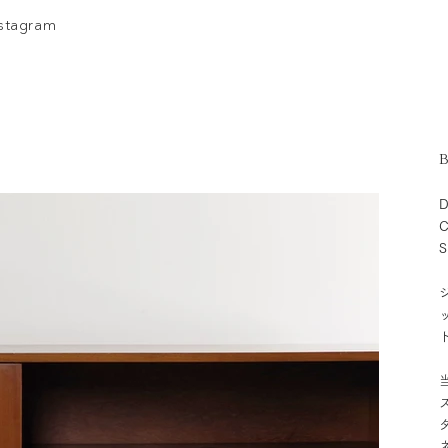
nstagram
B
D
C
S