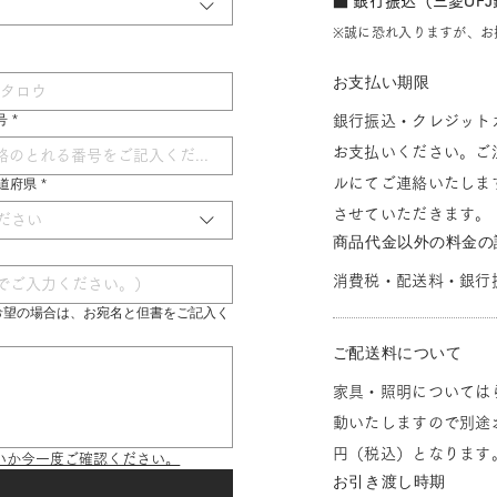
■ 銀行振込（三菱UF
※誠に恐れ入りますが、お
お支払い期限
号
*
銀行振込・クレジット
お支払いください。ご
ルにてご連絡いたしま
 都道府県
*
させていただきます。
ださい
商品代金以外の料金の
消費税・配送料・銀行
希望の場合は、お宛名と但書をご記入く
ご配送料について
家具・照明については
動いたしますので別途お
円（税込）となります
いか今一度ご確認ください。
お引き渡し時期