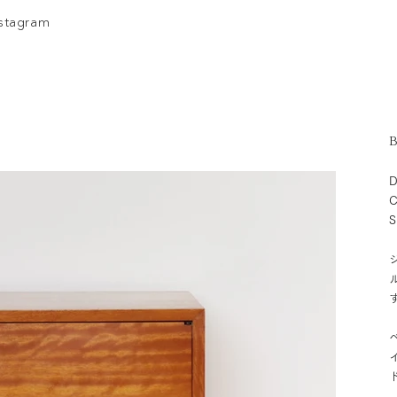
nstagram
B
D
C
S