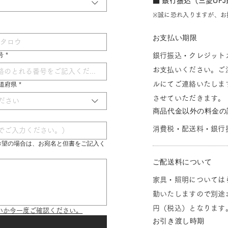
■ 銀行振込（三菱UF
※誠に恐れ入りますが、お
お支払い期限
号
*
銀行振込・クレジット
お支払いください。ご
ルにてご連絡いたしま
 都道府県
*
させていただきます。
ださい
商品代金以外の料金の
消費税・配送料・銀行
希望の場合は、お宛名と但書をご記入く
ご配送料について
家具・照明については
動いたしますので別途お
円（税込）となります
いか今一度ご確認ください。
お引き渡し時期