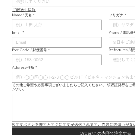
選択してください
ご配送先情報
Name/ 氏名
*
フリガナ
*
Email
*
Phone / 電話番
Post Code / 郵便番号
*
Prefectures /
選択してく
Address/住所
*
その他ご希望や必要事項ございましたらご記入ください。 領収証発行をご
ださい。
※注文ボタンを押すとすぐに注文が送信されます。内容に間違いがな
Order/この内容で注文する