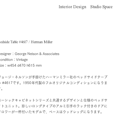
Interior Design
Studio Space
edside Table #4617 / Herman Miller
esigner：George Nelson & Associates
ondition：Vintage
ize：w454 d470 h615 mm
ジョージ・ネルソンが手掛けたハーマンミラー社のベッドサイドテーブ
ル #4617です。1950年代製のフルオリジナルコンディションになりま
す。
ベーシックキャビネットシリーズと共通するデザインと仕様のベッドサ
イトユニット。珍しいロングタイプのアルミ引手のラック付きのドアに
ドロワーが一杯付いたモデルで、ベースはウッドレッグになります。