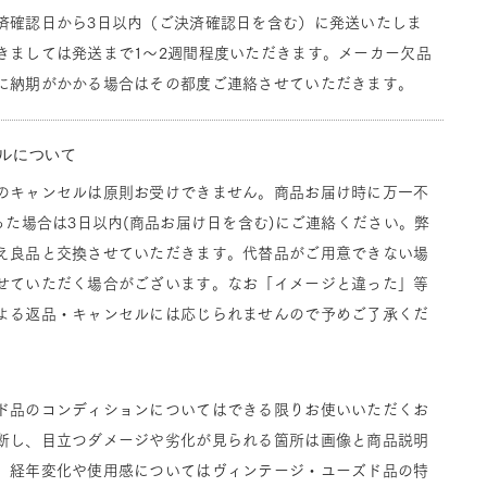
済確認日から3日以内（ご決済確認日を含む）に発送いたしま
きましては発送まで1～2週間程度いただきます。メーカー欠品
に納期がかかる場合はその都度ご連絡させていただきます。
ルについて
のキャンセルは原則お受けできません。商品お届け時に万一不
った場合は3日以内(商品お届け日を含む)にご連絡ください。弊
え良品と交換させていただきます。代替品がご用意できない場
せていただく場合がございます。なお「イメージと違った」等
よる返品・キャンセルには応じられませんので予めご了承くだ
ド品のコンディションについてはできる限りお使いいただくお
断し、目立つダメージや劣化が見られる箇所は画像と商品説明
。経年変化や使用感についてはヴィンテージ・ユーズド品の特