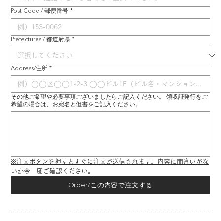
Post Code / 郵便番号
*
Prefectures / 都道府県
*
Address/住所
*
その他ご希望や必要事項ございましたらご記入ください。 領収証発行をご
希望の場合は、お宛名と但書をご記入ください。
※注文ボタンを押すとすぐに注文が送信されます。内容に間違いがな
いか今一度ご確認ください。
Order/この内容で注文する