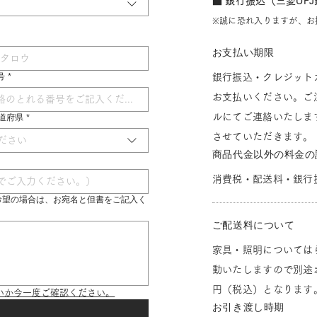
■ 銀行振込（三菱UF
※誠に恐れ入りますが、お
お支払い期限
号
*
銀行振込・クレジット
お支払いください。ご
ルにてご連絡いたしま
 都道府県
*
させていただきます。
ださい
商品代金以外の料金の
消費税・配送料・銀行
希望の場合は、お宛名と但書をご記入く
ご配送料について
家具・照明については
動いたしますので別途お
円（税込）となります
いか今一度ご確認ください。
お引き渡し時期