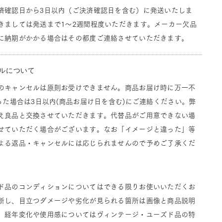
済確認日から3日以内（ご決済確認日を含む）に発送いたしま
きましては発送まで1～2週間程度いただきます。メーカー欠品
に納期がかかる場合はその都度ご連絡させていただきます。
ルについて
のキャンセルは原則お受けできません。商品お届け時に万一不
った場合は3日以内(商品お届け日を含む)にご連絡ください。弊
え良品と交換させていただきます。代替品がご用意できない場
せていただく場合がございます。なお「イメージと違った」等
よる返品・キャンセルには応じられませんので予めご了承くだ
ド品のコンディションについてはできる限りお使いいただくお
断し、目立つダメージや劣化が見られる箇所は画像と商品説明
。経年変化や使用感についてはヴィンテージ・ユーズド品の特