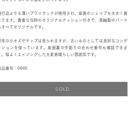
現行品よりも薄いプライウッドが使用され、座面のシェイプも大きく異
なります。貴重な当時のオリジナルクッション付きで、真鍮製のパーツ
もすべてオリジナルです。
経年の小キズやチップは見られますが、古いものとしては良好なコンデ
ィションを保っています。座面裏の手彫りの合わせ番号も確認できま
す。程よくエイジングした大変素晴らしい雰囲気です。
商品番号：0945
SOLD