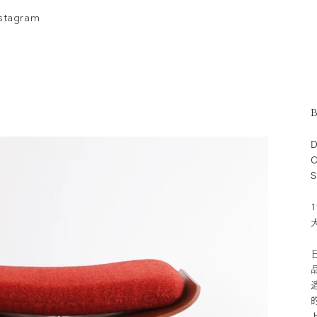
nstagram
B
D
C
S