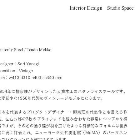
Interior Design
Studio Space
utterfly Stool / Tendo Mokko
esigner：Sori Yanagi
ondition：Vintage
ize：w413 d310 h403 sh340 mm
1954年に柳宗理がデザインした天童木工のバタフライスツールです。
大変希少な1960年代製のヴィンテージモデルになります。
日本を代表するプロダクトデザイナー・柳宗理の代表作とも言える作
品。左右対称の2枚のプライウッドを組み合わせた非常にシンプルな構
造ですが、その名の通り蝶が羽を広げたような有機的なフォルムは世界
的に高く評価され、ニューヨーク近代美術館（MoMA）のパーマネン
トコレクションにも選定されています。