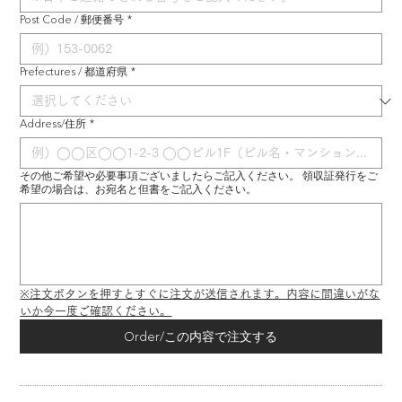
Post Code / 郵便番号
*
Prefectures / 都道府県
*
Address/住所
*
その他ご希望や必要事項ございましたらご記入ください。 領収証発行をご
希望の場合は、お宛名と但書をご記入ください。
※注文ボタンを押すとすぐに注文が送信されます。内容に間違いがな
いか今一度ご確認ください。
Order/この内容で注文する