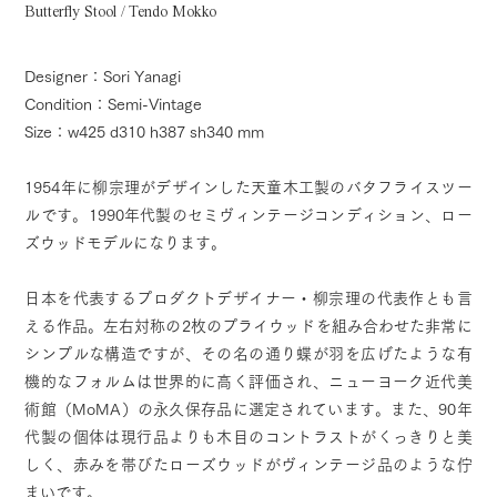
Butterfly Stool / Tendo Mokko
Designer：Sori Yanagi
Condition：Semi-Vintage
Size：w425 d310 h387 sh340 mm
1954年に柳宗理がデザインした天童木工製のバタフライスツー
ルです。1990年代製のセミヴィンテージコンディション、ロー
ズウッドモデルになります。
日本を代表するプロダクトデザイナー・柳宗理の代表作とも言
える作品。左右対称の2枚のプライウッドを組み合わせた非常に
シンプルな構造ですが、その名の通り蝶が羽を広げたような有
機的なフォルムは世界的に高く評価され、ニューヨーク近代美
術館（MoMA）の永久保存品に選定されています。また、90年
代製の個体は現行品よりも木目のコントラストがくっきりと美
しく、赤みを帯びたローズウッドがヴィンテージ品のような佇
まいです。