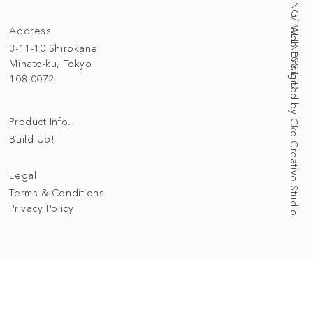
© 2025 BUILDING/TALLNESS LTD.
Address
Web Designed by Ckd Creative Studio
3-11-10 Shirokane
Minato-ku, Tokyo
108-0072
Product Info.
Build Up!
Legal
Terms & Conditions
Privacy Policy