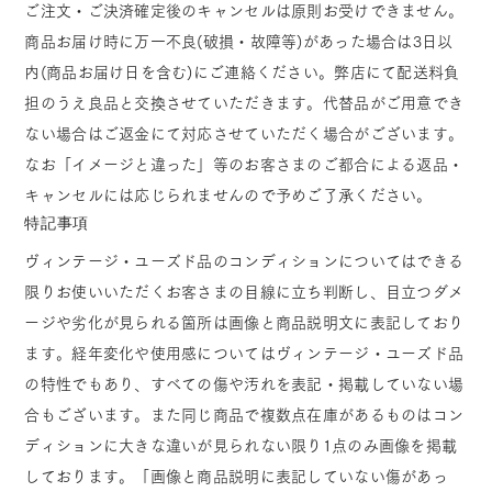
ご注文・ご決済確定後のキャンセルは原則お受けできません。
商品お届け時に万一不良(破損・故障等)があった場合は3日以
内(商品お届け日を含む)にご連絡ください。弊店にて配送料負
担のうえ良品と交換させていただきます。代替品がご用意でき
ない場合はご返金にて対応させていただく場合がございます。
なお「イメージと違った」等のお客さまのご都合による返品・
キャンセルには応じられませんので予めご了承ください。
特記事項
ヴィンテージ・ユーズド品のコンディションについてはできる
限りお使いいただくお客さまの目線に立ち判断し、目立つダメ
ージや劣化が見られる箇所は画像と商品説明文に表記しており
ます。経年変化や使用感についてはヴィンテージ・ユーズド品
の特性でもあり、すべての傷や汚れを表記・掲載していない場
合もございます。また同じ商品で複数点在庫があるものはコン
ディションに大きな違いが見られない限り1点のみ画像を掲載
しております。「画像と商品説明に表記していない傷があっ