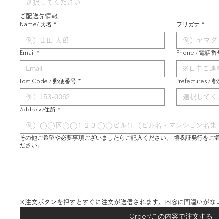
選択してください
ご配送先情報
Name/ 氏名
*
フリガナ
*
Email
*
Phone / 電話番
Post Code / 郵便番号
*
Prefectures /
選択してく
Address/住所
*
その他ご希望や必要事項ございましたらご記入ください。 領収証発行をご
ださい。
※注文ボタンを押すとすぐに注文が送信されます。内容に間違いがな
Order/この内容で注文する