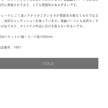
精巧に再現されており、とても雰囲気のある佇まいです。
シェードにごく浅いアタリがございますが雰囲気を損なうものではな
く、良好なコンディションを保っています。真鍮パーツにも自然なくす
みが出ており、オリジナル作品に引けを取らない佇まいです。
40Wソケット×1個 / コード長1500mm
商品番号：1667
SOLD