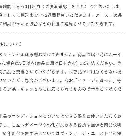
済確認日から3日以内（ご決済確認日を含む）に発送いたしま
きましては発送まで1～2週間程度いただきます。メーカー欠品
に納期がかかる場合はその都度ご連絡させていただきます。
ルについて
のキャンセルは原則お受けできません。商品お届け時に万一不
った場合は3日以内(商品お届け日を含む)にご連絡ください。弊
え良品と交換させていただきます。代替品がご用意できない場
せていただく場合がございます。なお「イメージと違った」等
よる返品・キャンセルには応じられませんので予めご了承くだ
ド品のコンディションについてはできる限りお使いいただくお
断し、目立つダメージや劣化が見られる箇所は画像と商品説明
。経年変化や使用感についてはヴィンテージ・ユーズド品の特