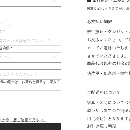
■ 銀行振込（三菱UF
※誠に恐れ入りますが、お
お支払い期限
号
*
銀行振込・クレジット
お支払いください。ご
ルにてご連絡いたしま
 都道府県
*
させていただきます。
ださい
商品代金以外の料金の
消費税・配送料・銀行
希望の場合は、お宛名と但書をご記入く
ご配送料について
家具・照明については
動いたしますので別途お
円（税込）となります
いか今一度ご確認ください。
お引き渡し時期