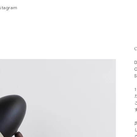
nstagram
C
D
C
S