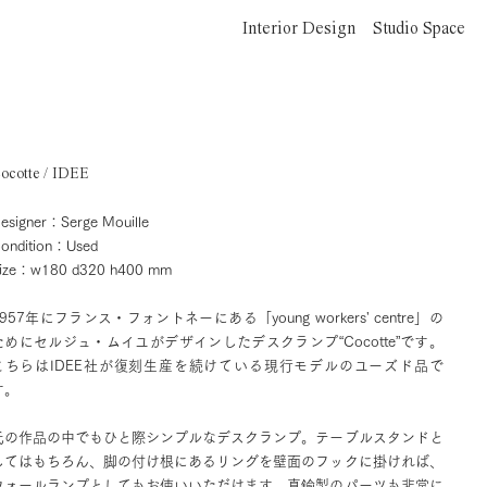
Interior Design
Studio Space
ocotte / IDEE
esigner：Serge Mouille
ondition：Used
ize：w180 d320 h400 mm
1957年にフランス・フォントネーにある「young workers' centre」の
ためにセルジュ・ムイユがデザインしたデスクランプ“Cocotte”です。
こちらはIDEE社が復刻生産を続けている現行モデルのユーズド品で
す。
氏の作品の中でもひと際シンプルなデスクランプ。テーブルスタンドと
してはもちろん、脚の付け根にあるリングを壁面のフックに掛ければ、
ウォールランプとしてもお使いいただけます。真鍮製のパーツも非常に