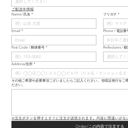
選択してください
ご配送先情報
Name/ 氏名
*
フリガナ
*
Email
*
Phone / 電話番
Post Code / 郵便番号
*
Prefectures /
選択してく
Address/住所
*
その他ご希望や必要事項ございましたらご記入ください。 領収証発行をご
ださい。
※注文ボタンを押すとすぐに注文が送信されます。内容に間違いがな
Order/この内容で注文する