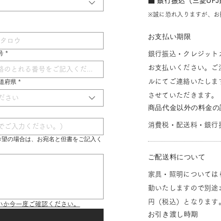
■ 銀行振込（三菱UF
※誠に恐れ入りますが、お
お支払い期限
号
*
銀行振込・クレジット
お支払いください。ご
ルにてご連絡いたしま
 都道府県
*
させていただきます。
ださい
商品代金以外の料金の
消費税・配送料・銀行
希望の場合は、お宛名と但書をご記入く
ご配送料について
家具・照明については
動いたしますので別途お
円（税込）となります
いか今一度ご確認ください。
お引き渡し時期