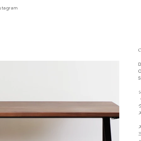
nstagram
C
D
C
S