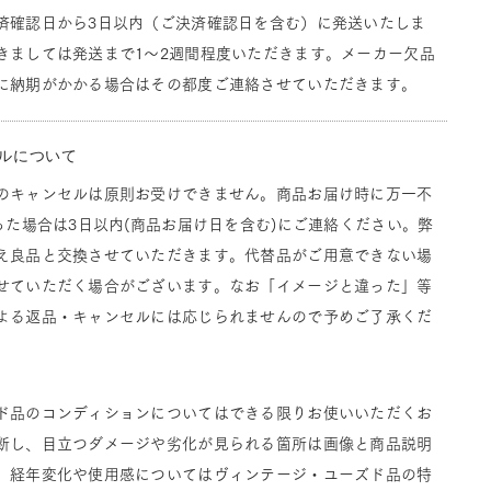
済確認日から3日以内（ご決済確認日を含む）に発送いたしま
きましては発送まで1～2週間程度いただきます。メーカー欠品
に納期がかかる場合はその都度ご連絡させていただきます。
ルについて
のキャンセルは原則お受けできません。商品お届け時に万一不
った場合は3日以内(商品お届け日を含む)にご連絡ください。弊
え良品と交換させていただきます。代替品がご用意できない場
せていただく場合がございます。なお「イメージと違った」等
よる返品・キャンセルには応じられませんので予めご了承くだ
ド品のコンディションについてはできる限りお使いいただくお
断し、目立つダメージや劣化が見られる箇所は画像と商品説明
。経年変化や使用感についてはヴィンテージ・ユーズド品の特