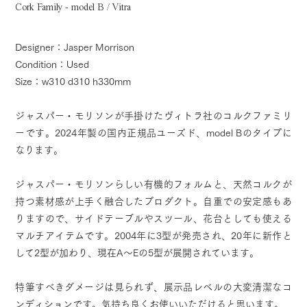
Cork Family - model B / Vitra
Designer：Jasper Morrison
Condition：Used
Size：w310 d310 h330mm
ジャスパー・モリソンが手掛けたヴィトラ社のコルクファミリ
ーです。2024年製の国内正規品ユーズド、model Bのタイプに
なります。
ジャスパー・モリソンらしい有機的フォルムと、天然コルクが
持つ素材感が上手く融合したプロダクト。自重での安定感もあ
りますので、サイドテーブルやスツール、花台としても使える
マルチアイテムです。2004年に3型が発売され、20年に新作と
して2型が加わり、現在A〜Eの5型が展開されています。
特筆すべきダメージは見られず、展示品レベルの大変清潔なコ
ンディションです。気持ち良くお使いいただけると思います。