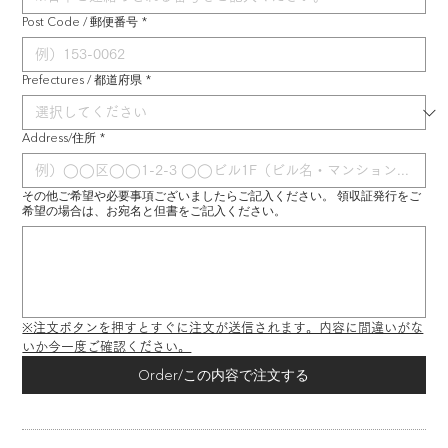
Post Code / 郵便番号
*
Prefectures / 都道府県
*
Address/住所
*
その他ご希望や必要事項ございましたらご記入ください。 領収証発行をご
希望の場合は、お宛名と但書をご記入ください。
※注文ボタンを押すとすぐに注文が送信されます。内容に間違いがな
いか今一度ご確認ください。
Order/この内容で注文する