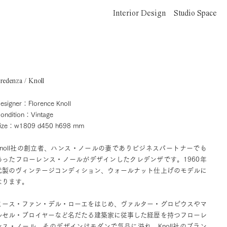
Interior Design
Studio Space
redenza / Knoll
esigner：Florence Knoll
ondition：Vintage
ize：w1809 d450 h698 mm
Knoll社の創立者、ハンス・ノールの妻でありビジネスパートナーでも
あったフローレンス・ノールがデザインしたクレデンザです。1960年
代製のヴィンテージコンディション、ウォールナット仕上げのモデルに
なります。
ミース・ファン・デル・ローエをはじめ、ヴァルター・グロピウスやマ
ルセル・ブロイヤーなど名だたる建築家に従事した経歴を持つフローレ
ンス・ノール。そのデザインはモダンで気品に溢れ、Knoll社のブラン