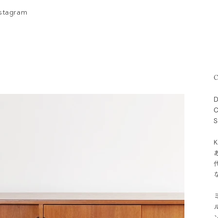
nstagram
C
D
C
S