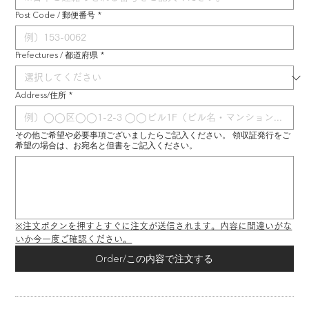
Post Code / 郵便番号
*
Prefectures / 都道府県
*
Address/住所
*
その他ご希望や必要事項ございましたらご記入ください。 領収証発行をご
希望の場合は、お宛名と但書をご記入ください。
※注文ボタンを押すとすぐに注文が送信されます。内容に間違いがな
いか今一度ご確認ください。
Order/この内容で注文する