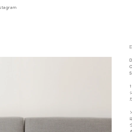
nstagram
D
D
C
S