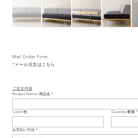
Mail Order Form
*メール注文はこちら
ご注文内容
Product Name/ 商品名
*
Color/色
Quantity/数量
*
お支払い方法
*