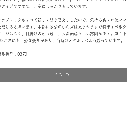
のタイプですので、非常にしっかりとしています。
ファブリックもすべて新しく張り替えましたので、気持ち良くお使いい
ただけると思います。木部に多少の小キズは見られますが特筆すべきダ
メージはなく、日焼けの色も浅く、大変素晴らしい雰囲気です。座面下
のSバネにも十分な張りがあり、当時のメタルラベルも残っています。
商品番号：0379
SOLD