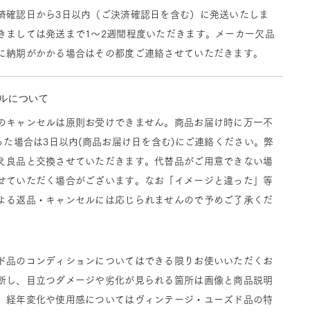
済確認日から3日以内（ご決済確認日を含む）に発送いたしま
きましては発送まで1～2週間程度いただきます。メーカー欠品
に納期がかかる場合はその都度ご連絡させていただきます。
ルについて
のキャンセルは原則お受けできません。商品お届け時に万一不
った場合は3日以内(商品お届け日を含む)にご連絡ください。弊
え良品と交換させていただきます。代替品がご用意できない場
せていただく場合がございます。なお「イメージと違った」等
よる返品・キャンセルには応じられませんので予めご了承くだ
ド品のコンディションについてはできる限りお使いいただくお
断し、目立つダメージや劣化が見られる箇所は画像と商品説明
。経年変化や使用感についてはヴィンテージ・ユーズド品の特