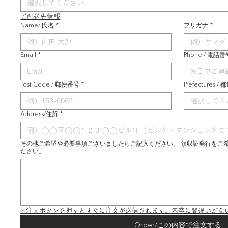
選択してください
ご配送先情報
Name/ 氏名
*
フリガナ
*
Email
*
Phone / 電話番
Post Code / 郵便番号
*
Prefectures /
選択してく
Address/住所
*
その他ご希望や必要事項ございましたらご記入ください。 領収証発行をご
ださい。
※注文ボタンを押すとすぐに注文が送信されます。内容に間違いがな
Order/この内容で注文する