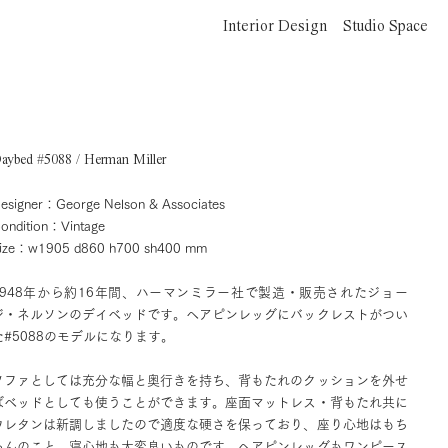
Interior Design
Studio Space
aybed #5088 / Herman Miller
esigner：George Nelson & Associates
ondition：Vintage
ize：w1905 d860 h700 sh400 mm
1948年から約16年間、ハーマンミラー社で製造・販売されたジョー
ジ・ネルソンのデイベッドです。ヘアピンレッグにバックレストがつい
た#5088のモデルになります。
ソファとしては充分な幅と奥行きを持ち、背もたれのクッションを外せ
ばベッドとしても使うことができます。座面マットレス・背もたれ共に
ウレタンは新調しましたので適度な硬さを保っており、座り心地はもち
ろんのこと、寝心地も大変良いものです。ヘアピンレッグもワンピース