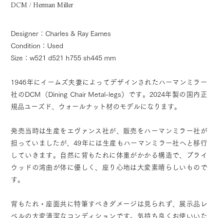
DCM / Herman Miller
Designer：Charles & Ray Eames
Condition：Used
Size：w521 d521 h755 sh445 mm
1946年にイームズ夫妻によってデザインされたハーマンミラー
社のDCM（Dining Chair Metal-legs）です。2024年製の国内正
規品ユーズド、ウォールナット材のモデルになります。
発売当時は生産をエヴァンス社が、販売をハーマンミラー社が
担っていましたが、49年には生産もハーマンミラー社へと移行
していきます。自然に背もたれに体重がかかる構造で、プライ
ウッドの湾曲が体に優しく、座り心地は大変素晴らしいもので
す。
背もたれ・座面共に特筆すべきダメージは見られず、展示品レ
ベルの大変清潔なコンディションです。気持ち良くお使いいた