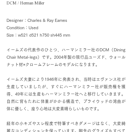
DCM / Herman Miller
Designer：Charles & Ray Eames
Condition：Used
Size：w521 d521 h750 sh445 mm
イームズの代表作のひとつ、ハーマンミラー社のDCM（Dining
Chair Metal-legs）です。2004年製の現行品ユーズド、ウォール
ナット材×クロームフレームのモデルになります。
イームズ夫妻により1946年に発表され、当時はエヴァンス社が
生産していましたが、すぐにハーマンミラー社が販売権を獲
得、49年には生産もハーマンミラー社へと移行していきます。
自然に背もたれに体重がかかる構造で、プライウッドの湾曲が
体に優しく、座り心地は大変素晴らしいものです。
経年の小キズやスレ程度で特筆すべきダメージはなく、大変綺
麗なコンディションを保っています。脚先のグライズもすべて