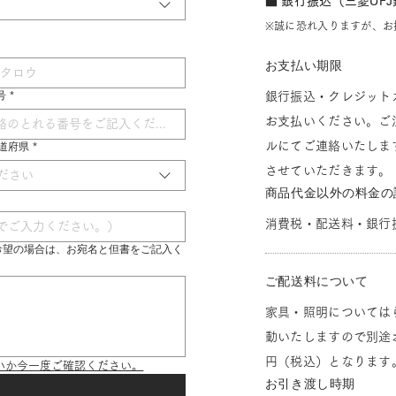
■ 銀行振込（三菱UF
※誠に恐れ入りますが、お
お支払い期限
号
*
銀行振込・クレジット
お支払いください。ご
ルにてご連絡いたしま
 都道府県
*
させていただきます。
ださい
商品代金以外の料金の
消費税・配送料・銀行
希望の場合は、お宛名と但書をご記入く
ご配送料について
家具・照明については
動いたしますので別途お
円（税込）となります
いか今一度ご確認ください。
お引き渡し時期