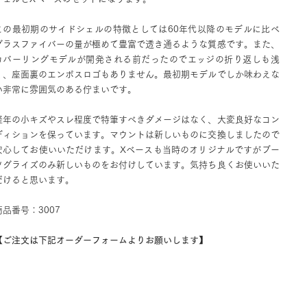
この最初期のサイドシェルの特徴としては60年代以降のモデルに比べ
グラスファイバーの量が極めて豊富で透き通るような質感です。また、
カバーリングモデルが開発される前だったのでエッジの折り返しも浅
く、座面裏のエンボスロゴもありません。最初期モデルでしか味わえな
い非常に雰囲気のある佇まいです。
経年の小キズやスレ程度で特筆すべきダメージはなく、大変良好なコン
ディションを保っています。マウントは新しいものに交換しましたので
安心してお使いいただけます。Xベースも当時のオリジナルですがブー
ツグライズのみ新しいものをお付けしています。気持ち良くお使いいた
だけると思います。
商品番号：3007
【ご注文は下記オーダーフォームよりお願いします】