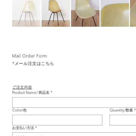
Mail Order Form
*メール注文はこちら
ご注文内容
Product Name/ 商品名
*
Color/色
Quantity/数量
*
お支払い方法
*