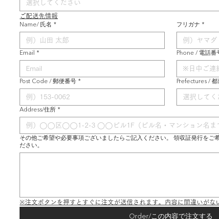
選択してください
ご配送先情報
Name/ 氏名
*
フリガナ
*
Email
*
Phone / 電話番
Post Code / 郵便番号
*
Prefectures /
選択してく
Address/住所
*
その他ご希望や必要事項ございましたらご記入ください。 領収証発行をご
ださい。
※注文ボタンを押すとすぐに注文が送信されます。内容に間違いがな
Order/この内容で注文する