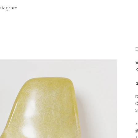
nstagram
D
D
C
S