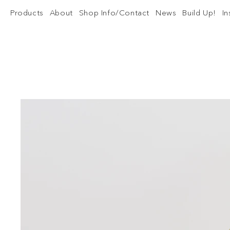
Products
About
Shop Info/Contact
News
Build Up!
I