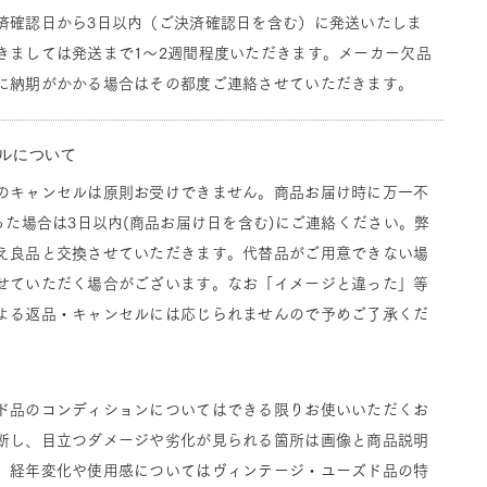
済確認日から3日以内（ご決済確認日を含む）に発送いたしま
きましては発送まで1～2週間程度いただきます。メーカー欠品
に納期がかかる場合はその都度ご連絡させていただきます。
ルについて
のキャンセルは原則お受けできません。商品お届け時に万一不
った場合は3日以内(商品お届け日を含む)にご連絡ください。弊
え良品と交換させていただきます。代替品がご用意できない場
せていただく場合がございます。なお「イメージと違った」等
よる返品・キャンセルには応じられませんので予めご了承くだ
ド品のコンディションについてはできる限りお使いいただくお
断し、目立つダメージや劣化が見られる箇所は画像と商品説明
。経年変化や使用感についてはヴィンテージ・ユーズド品の特