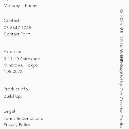
Monday — Friday
© 2025 BUILDING/TALLNESS LTD.
Contact
03-6447-7748
Contact Form
Address
Web Designed by Ckd Creative Studio
3-11-10 Shirokane
Minato-ku, Tokyo
108-0072
Product Info.
Build Up!
Legal
Terms & Conditions
Privacy Policy