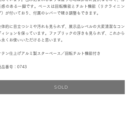
在感のある一脚です。ベースは回転機能とチルト機能（リクライニン
グ）が付いており、付属のレバーで硬さ調整もできます。
全体的に目立つシミや汚れも見られず、展示品レベルの大変清潔なコン
ディションを保っています。ファブリックの浮きも見られず、これから
も永くお使いいただけると思います。
サテン仕上げアルミ製スターベース／回転チルト機能付き
商品番号：0743
SOLD