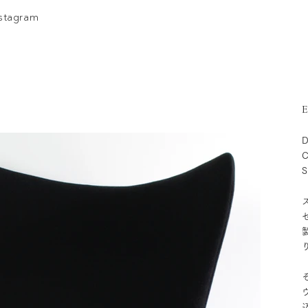
nstagram
E
D
C
S