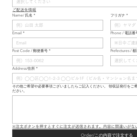
選択してください
ご配送先情報
Name/ 氏名
*
フリガナ
*
Email
*
Phone / 電話番
Post Code / 郵便番号
*
Prefectures /
選択してく
Address/住所
*
その他ご希望や必要事項ございましたらご記入ください。 領収証発行をご
ださい。
※注文ボタンを押すとすぐに注文が送信されます。内容に間違いがな
Order/この内容で注文する