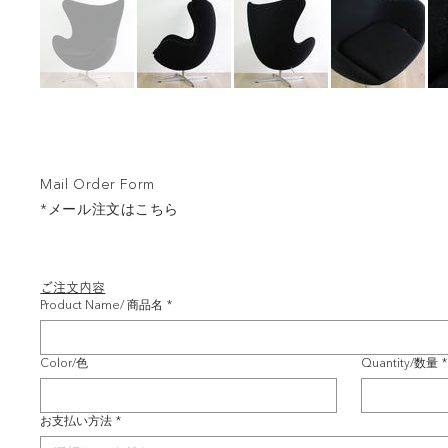
Mail Order Form
*メール注文はこちら
ご注文内容
Product Name/ 商品名
*
Color/色
Quantity/数量
*
お支払い方法
*