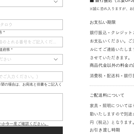
■ 銀行振込（三菱UF
※誠に恐れ入りますが、お
お支払い期限
号
*
銀行振込・クレジット
お支払いください。ご
ルにてご連絡いたしま
 都道府県
*
させていただきます。
ださい
商品代金以外の料金の
消費税・配送料・銀行
希望の場合は、お宛名と但書をご記入く
ご配送料について
家具・照明については
動いたしますので別途お
円（税込）となります
いか今一度ご確認ください。
お引き渡し時期