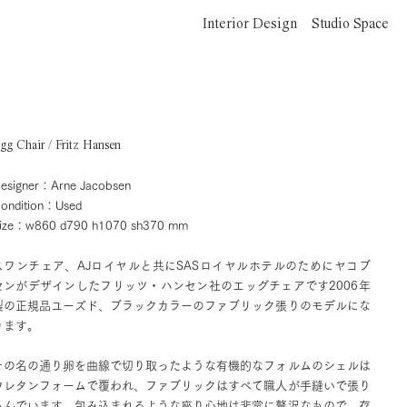
Interior Design
Studio Space
gg Chair / Fritz Hansen
esigner：Arne Jacobsen
ondition：Used
ize：w860 d790 h1070 sh370 mm
スワンチェア、AJロイヤルと共にSASロイヤルホテルのためにヤコブ
センがデザインしたフリッツ・ハンセン社のエッグチェアです2006年
製の正規品ユーズド、ブラックカラーのファブリック張りのモデルにな
ります。
その名の通り卵を曲線で切り取ったような有機的なフォルムのシェルは
ウレタンフォームで覆われ、ファブリックはすべて職人が手縫いで張り
込んでいます。包み込まれるような座り心地は非常に贅沢なもので、存