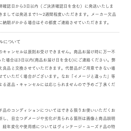
済確認日から3日以内（ご決済確認日を含む）に発送いたしま
きましては発送まで1～2週間程度いただきます。メーカー欠品
に納期がかかる場合はその都度ご連絡させていただきます。
ルについて
のキャンセルは原則お受けできません。商品お届け時に万一不
った場合は3日以内(商品お届け日を含む)にご連絡ください。弊
え良品と交換させていただきます。代替品がご用意できない場
せていただく場合がございます。なお「イメージと違った」等
よる返品・キャンセルには応じられませんので予めご了承くだ
ド品のコンディションについてはできる限りお使いいただくお
断し、目立つダメージや劣化が見られる箇所は画像と商品説明
。経年変化や使用感についてはヴィンテージ・ユーズド品の特