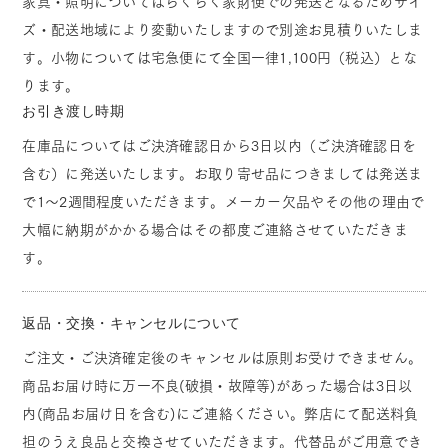
家具・照明についてはらくらく家財便での発送となるためサイ
ズ・配送地域により変動いたしますので別途お見積りいたしま
す。小物については宅急便にて全国一律1,100円（税込）とな
ります。
お引き渡し時期
在庫品についてはご決済確認日から3日以内（ご決済確認日を
含む）に発送いたします。お取り寄せ品につきましては発送ま
で1～2週間程度いただきます。メーカー欠品やその他の理由で
大幅に納期がかかる場合はその都度ご連絡させていただきま
す。
返品・交換・キャンセルについて
ご注文・ご決済確定後のキャンセルは原則お受けできません。
商品お届け時に万一不良(破損・故障等)があった場合は3日以
内(商品お届け日を含む)にご連絡ください。弊店にて配送料負
担のうえ良品と交換させていただきます。代替品がご用意でき