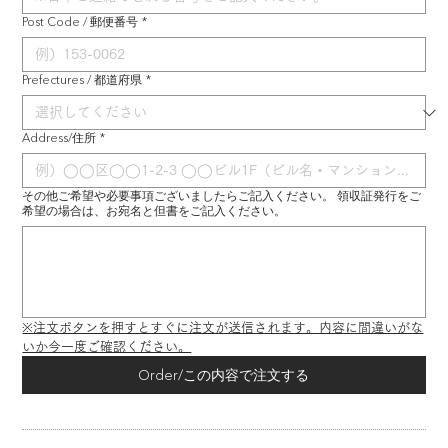
Post Code / 郵便番号
*
Prefectures / 都道府県
*
Address/住所
*
その他ご希望や必要事項ございましたらご記入ください。 領収証発行をご
希望の場合は、お宛名と但書をご記入ください。
※注文ボタンを押すとすぐに注文が送信されます。内容に間違いがな
いか今一度ご確認ください。
Order/この内容で注文する