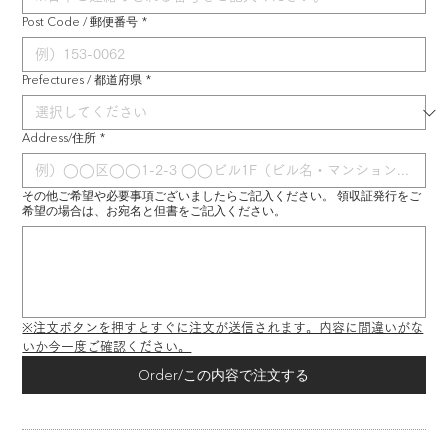
Post Code / 郵便番号
*
Prefectures / 都道府県
*
Address/住所
*
その他ご希望や必要事項ございましたらご記入ください。 領収証発行をご
希望の場合は、お宛名と但書をご記入ください。
※注文ボタンを押すとすぐに注文が送信されます。内容に間違いがな
いか今一度ご確認ください。
Order/この内容で注文する