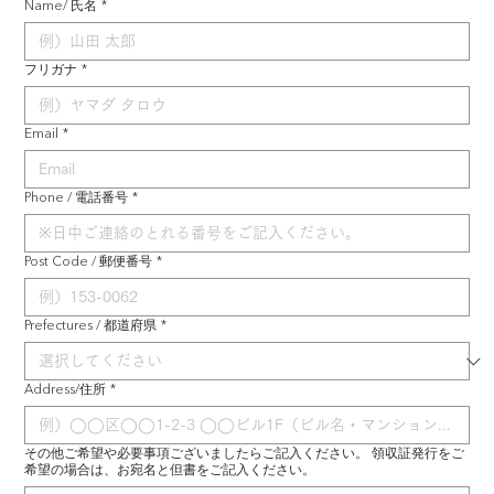
Name/ 氏名
*
フリガナ
*
Email
*
Phone / 電話番号
*
Post Code / 郵便番号
*
Prefectures / 都道府県
*
Address/住所
*
その他ご希望や必要事項ございましたらご記入ください。 領収証発行をご
希望の場合は、お宛名と但書をご記入ください。