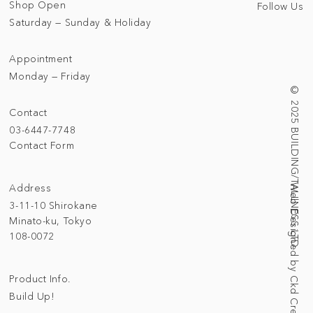
Shop Open
Follow Us
Saturday — Sunday & Holiday
Appointment
Monday — Friday
© 2025 BUILDING/TALLNESS LTD.
Contact
03-6447-7748
Contact Form
Address
Web Designed by Ckd Creative Studio
3-11-10 Shirokane
Minato-ku, Tokyo
108-0072
Product Info.
Build Up!