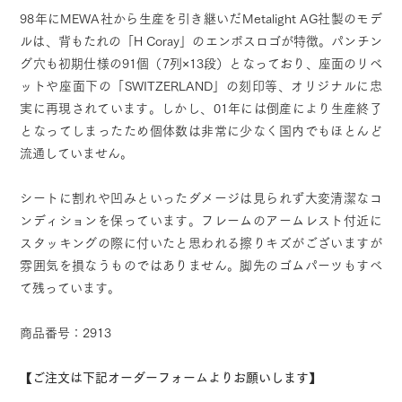
98年にMEWA社から生産を引き継いだMetalight AG社製のモデ
ルは、背もたれの「H Coray」のエンボスロゴが特徴。パンチン
グ穴も初期仕様の91個（7列×13段）となっており、座面のリベ
ットや座面下の「SWITZERLAND」の刻印等、オリジナルに忠
実に再現されています。しかし、01年には倒産により生産終了
となってしまったため個体数は非常に少なく国内でもほとんど
流通していません。
シートに割れや凹みといったダメージは見られず大変清潔なコ
ンディションを保っています。フレームのアームレスト付近に
スタッキングの際に付いたと思われる擦りキズがございますが
雰囲気を損なうものではありません。脚先のゴムパーツもすべ
て残っています。
商品番号：2913
【ご注文は下記オーダーフォームよりお願いします】