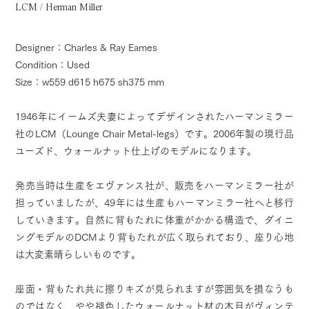
LCM / Herman Miller
Designer：Charles & Ray Eames
Condition：Used
Size：w559 d615 h675 sh375 mm
1946年にイームズ夫妻によってデザインされたハーマンミラー
社のLCM（Lounge Chair Metal-legs）です。2006年製の現行品
ユーズド、ウォールナット仕上げのモデルになります。
発売当時は生産をエヴァンス社が、販売をハーマンミラー社が
担っていましたが、49年には生産もハーマンミラー社へと移行
していきます。自然に背もたれに体重がかかる構造で、ダイニ
ングモデルのDCMより背もたれが広く取られており、座り心地
は大変素晴らしいものです。
座面・背もたれ共に擦りキズが見られますが雰囲気を損なうも
のではなく、やや褪色したウォールナット材の木目がヴィンテ