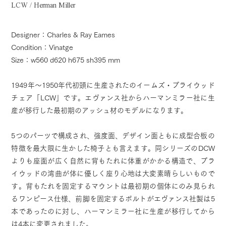
LCW / Herman Miller
Designer：Charles & Ray Eames
Condition：Vinatge
Size：w560 d620 h675 sh395 mm
1949年～1950年代初頭に生産されたのイームズ・プライウッド
チェア「LCW」です。エヴァンス社からハーマンミラー社に生
産が移行した最初期のアッシュ材のモデルになります。
5つのパーツで構成され、強度面、デザイン面ともに成型合板の
特徴を最大限に生かした椅子とも言えます。同シリーズのDCW
よりも座面が広く自然に背もたれに体重がかかる構造で、プラ
イウッドの湾曲が体に優しく座り心地は大変素晴らしいもので
す。背もたれを固定するマウントは最初期の個体にのみ見られ
るワンピース仕様、前脚を固定するボルトがエヴァンス社製は5
本であったのに対し、ハーマンミラー社に生産が移行してから
は4本に変更されました。