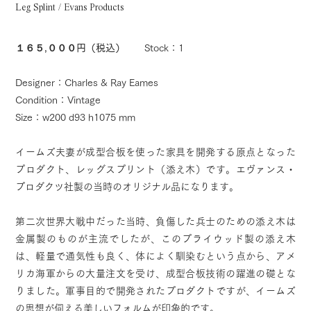
Leg Splint / Evans Products
１６５,０００円（税込）
Stock：1
Designer：Charles & Ray Eames
Condition：Vintage
Size：w200 d93 h1075 mm
イームズ夫妻が成型合板を使った家具を開発する原点となった
プロダクト、レッグスプリント（添え木）です。エヴァンス・
プロダクツ社製の当時のオリジナル品になります。
第二次世界大戦中だった当時、負傷した兵士のための添え木は
金属製のものが主流でしたが、このプライウッド製の添え木
は、軽量で通気性も良く、体によく馴染むという点から、アメ
リカ海軍からの大量注文を受け、成型合板技術の躍進の礎とな
りました。軍事目的で開発されたプロダクトですが、イームズ
の思想が伺える美しいフォルムが印象的です。