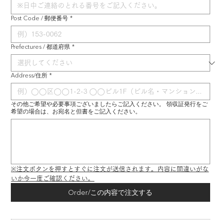
Post Code / 郵便番号
*
Prefectures / 都道府県
*
Address/住所
*
その他ご希望や必要事項ございましたらご記入ください。 領収証発行をご
希望の場合は、お宛名と但書をご記入ください。
※注文ボタンを押すとすぐに注文が送信されます。内容に間違いがな
いか今一度ご確認ください。
Order/この内容で注文する