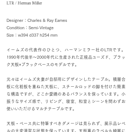
LTR / Herman Miller
Designer：Charles & Ray Eames
Condition：Semi-Vintage
Size：w394 d337 h254 mm
イームズの代表作のひとつ、ハーマンミラー社のLTRです。
1990年代後半～2000年代に生産された正規品ユーズド、ブラッ
ク天板×ブラックベースのモデルです。
元々はイームズ夫妻が自邸用にデザインしたテーブル。積層合
板に化粧板を重ねた天板に、スチールロッドの脚を付けた簡素
な構造ですが、どこか愛嬌のあるバランスを保っています。小
振りなサイズ感で、リビング、寝室、和室とシーンを問わずお
使いいただけるマルチテーブルです。
天板・ベース共に特筆すべきダメージは見られず、展示品レベ
ルの大変清潔な状態を保っています。天板裏のラベルも綺麗に