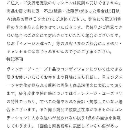
ご注文・ご決済確定後のキャンセルは原則お受けできません。
商品お届け時に万一不良(破損・故障等)があった場合は3日以
内(商品お届け日を含む)にご連絡ください。弊店にて配送料負
担のうえ良品と交換させていただきます。代替品がご用意でき
ない場合はご返金にて対応させていただく場合がございます。
なお「イメージと違った」等のお客さまのご都合による返品・
キャンセルには応じられませんので予めご了承ください。
特記事項
ヴィンテージ・ユーズド品のコンディションについてはできる
限りお使いいただくお客さまの目線に立ち判断し、目立つダメ
ージや劣化が見られる箇所は画像と商品説明文に表記しており
ます。経年変化や使用感についてはヴィンテージ・ユーズド品
の特性でもあり、すべての傷や汚れを表記・掲載していない場
合もございます。また同じ商品で複数点在庫があるものはコン
ディションに大きな違いが見られない限り1点のみ画像を掲載
しております。「画像と商品説明に表記していない傷があっ