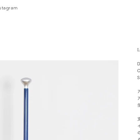
nstagram
L
D
C
S