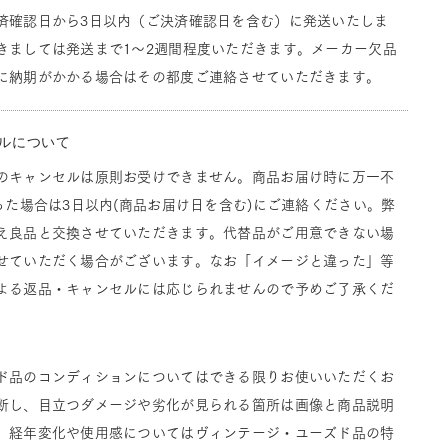
済確認日から3日以内（ご決済確認日を含む）に発送いたしま
きましては発送まで1～2週間程度いただきます。メーカー欠品
に納期がかかる場合はその都度ご連絡させていただきます。
ルについて
のキャンセルは原則お受けできません。商品お届け時に万一不
った場合は3日以内(商品お届け日を含む)にご連絡ください。弊
え良品と交換させていただきます。代替品がご用意できない場
せていただく場合がございます。なお「イメージと違った」等
よる返品・キャンセルには応じられませんので予めご了承くだ
ド品のコンディションについてはできる限りお使いいただくお
断し、目立つダメージや劣化が見られる箇所は画像と商品説明
。経年変化や使用感についてはヴィンテージ・ユーズド品の特