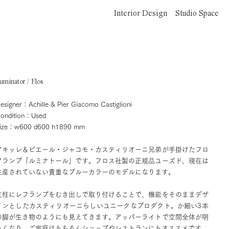
Interior Design
Studio Space
uminator / Flos
esigner：Achille & Pier Giacomo Castiglioni
ondition：Used
ize：w600 d600 h1890 mm
アキッレ＆ピエール・ジャコモ・カスティリオーニ兄弟が手掛けたフロ
アランプ「ルミナトール」です。フロス社製の正規品ユーズド、現在は
生産されていない貴重なブルーカラーのモデルになります。
支柱にレフランプをむき出しで取り付けることで、機能をそのままデザ
インとしたカスティリオーニらしいユニークなプロダクト。か細い3本
の脚が生き物のようにも見えてきます。アッパーライトで空間全体が明
るくなり、ご家庭はもちろんショップやレストランにもオススメです。