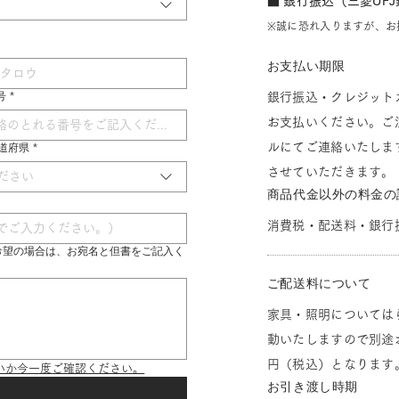
■ 銀行振込（三菱UF
※誠に恐れ入りますが、お
お支払い期限
号
*
銀行振込・クレジット
お支払いください。ご
ルにてご連絡いたしま
 都道府県
*
させていただきます。
ださい
商品代金以外の料金の
消費税・配送料・銀行
希望の場合は、お宛名と但書をご記入く
ご配送料について
家具・照明については
動いたしますので別途お
円（税込）となります
いか今一度ご確認ください。
お引き渡し時期