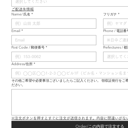
選択してください
ご配送先情報
Name/ 氏名
*
フリガナ
*
Email
*
Phone / 電話番
Post Code / 郵便番号
*
Prefectures /
選択してく
Address/住所
*
その他ご希望や必要事項ございましたらご記入ください。 領収証発行をご
ださい。
※注文ボタンを押すとすぐに注文が送信されます。内容に間違いがな
Order/この内容で注文する