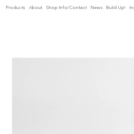
Products
About
Shop Info/Contact
News
Build Up!
I