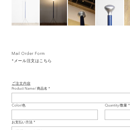
Mail Order Form
*メール注文はこちら
ご注文内容
Product Name/ 商品名
*
Color/色
Quantity/数量
*
お支払い方法
*