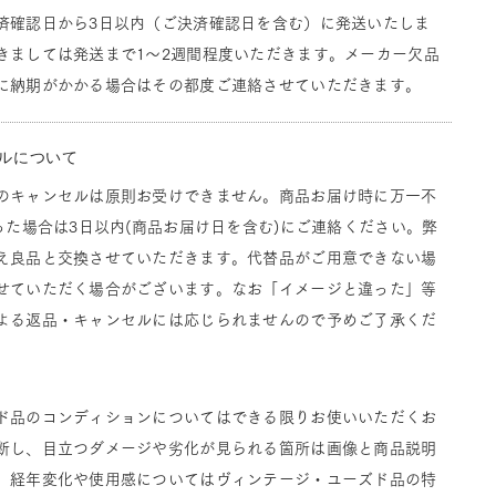
済確認日から3日以内（ご決済確認日を含む）に発送いたしま
きましては発送まで1～2週間程度いただきます。メーカー欠品
に納期がかかる場合はその都度ご連絡させていただきます。
ルについて
のキャンセルは原則お受けできません。商品お届け時に万一不
った場合は3日以内(商品お届け日を含む)にご連絡ください。弊
え良品と交換させていただきます。代替品がご用意できない場
せていただく場合がございます。なお「イメージと違った」等
よる返品・キャンセルには応じられませんので予めご了承くだ
ド品のコンディションについてはできる限りお使いいただくお
断し、目立つダメージや劣化が見られる箇所は画像と商品説明
。経年変化や使用感についてはヴィンテージ・ユーズド品の特