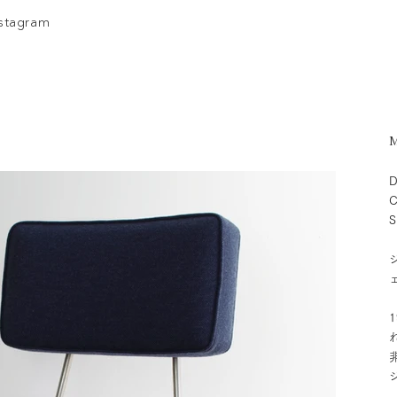
nstagram
M
D
C
S