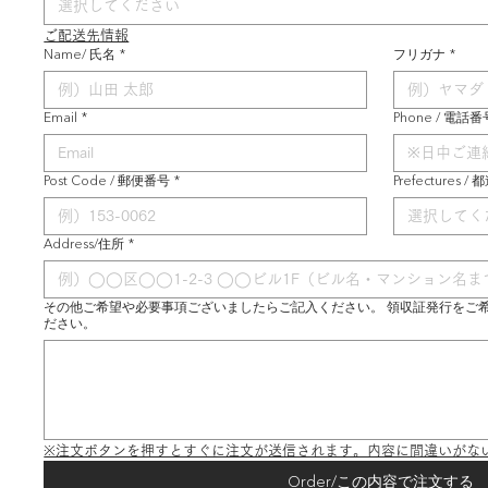
選択してください
ご配送先情報
Name/ 氏名
*
フリガナ
*
Email
*
Phone / 電話番
Post Code / 郵便番号
*
Prefectures /
選択してく
Address/住所
*
その他ご希望や必要事項ございましたらご記入ください。 領収証発行をご
ださい。
※注文ボタンを押すとすぐに注文が送信されます。内容に間違いがな
Order/この内容で注文する