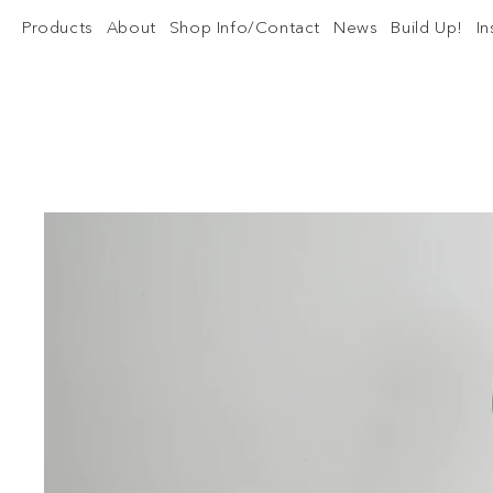
Products
About
Shop Info/Contact
News
Build Up!
I