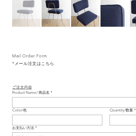
Mail Order Form
*メール注文はこちら
ご注文内容
Product Name/ 商品名
*
Color/色
Quantity/数量
*
お支払い方法
*