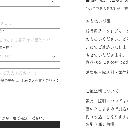
■ 銀行振込（三菱UF
※誠に恐れ入りますが、お
お支払い期限
号
*
銀行振込・クレジット
お支払いください。ご
ルにてご連絡いたしま
 都道府県
*
させていただきます。
ださい
商品代金以外の料金の
消費税・配送料・銀行
希望の場合は、お宛名と但書をご記入く
ご配送料について
家具・照明については
動いたしますので別途お
円（税込）となります
いか今一度ご確認ください。
お引き渡し時期