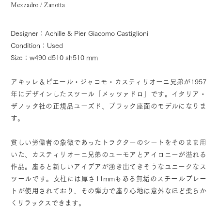
Mezzadro / Zanotta
Designer：Achille & Pier Giacomo Castiglioni
Condition：Used
Size：w490 d510 sh510 mm
アキッレ＆ピエール・ジャコモ・カスティリオーニ兄弟が1957
年にデザインしたスツール「メッツァドロ」です。イタリア・
ザノッタ社の正規品ユーズド、ブラック座面のモデルになりま
す。
貧しい労働者の象徴であったトラクターのシートをそのまま用
いた、カスティリオーニ兄弟のユーモアとアイロニーが溢れる
作品。座ると新しいアイデアが湧き出てきそうなユニークなス
ツールです。支柱には厚さ11mmもある無垢のスチールプレー
トが使用されており、その弾力で座り心地は意外なほど柔らか
くリラックスできます。