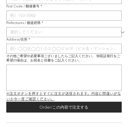
Post Code / 郵便番号
*
Prefectures / 都道府県
*
Address/住所
*
その他ご希望や必要事項ございましたらご記入ください。 領収証発行をご
希望の場合は、お宛名と但書をご記入ください。
※注文ボタンを押すとすぐに注文が送信されます。内容に間違いがな
いか今一度ご確認ください。
Order/この内容で注文する