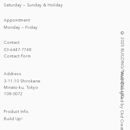
Saturday — Sunday & Holiday
Appointment
Monday — Friday
© 2025 BUILDING/TALLNESS LTD.
Contact
03-6447-7748
Contact Form
Address
Web Designed by Ckd Creative Studio
3-11-10 Shirokane
Minato-ku, Tokyo
108-0072
Product Info.
Build Up!