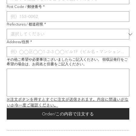
Post Code / 郵便番号
*
Prefectures / 都道府県
*
Address/住所
*
その他ご希望や必要事項ございましたらご記入ください。 領収証発行をご
希望の場合は、お宛名と但書をご記入ください。
※注文ボタンを押すとすぐに注文が送信されます。内容に間違いがな
いか今一度ご確認ください。
Order/この内容で注文する