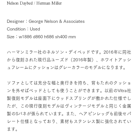
Nelson Daybed / Herman Miller
Designer：George Nelson & Associates
Condition：Used
Size：w1886 d860 h686 sh400 mm
ハーマンミラー社のネルソン・デイベッドです。2016年に同社
から復刻された現行品ユーズド（2016年製）、ホワイトアッシ
ュフレームにクッションはグレーカラーのモデルになります。
ソファとしては充分な幅と奥行きを持ち、背もたれのクッショ
ンを外せばベッドとしても使うことができます。以前のVitra社
製復刻モデルは座面下にウッドスプリングが敷かれた仕様でし
たが、この現行復刻モデルはヴィンテージモデルと同じく金属
製のSバネが張られています。また、ヘアピンレッグも前後セパ
レート仕様となっており、素材もステンレス製に強化されてい
ます。