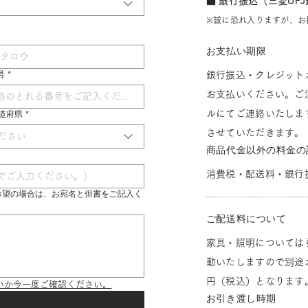
■ 銀行振込（三菱UF
※誠に恐れ入りますが、お
お支払い期限
号
*
銀行振込・クレジット
お支払いください。ご
ルにてご連絡いたしま
 都道府県
*
させていただきます。
ださい
商品代金以外の料金の
消費税・配送料・銀行
希望の場合は、お宛名と但書をご記入く
ご配送料について
家具・照明については
動いたしますので別途お
円（税込）となります
いか今一度ご確認ください。
お引き渡し時期