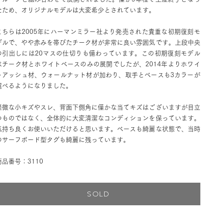
たため、オリジナルモデルは大変希少とされています。
こちらは2005年にハーマンミラー社より発売された貴重な初期復刻モ
デルで、やや赤みを帯びたチーク材が非常に良い雰囲気です。上段中央
の引出しには20マスの仕切りも備わっています。この初期復刻モデル
はチーク材とホワイトベースのみの展開でしたが、2014年よりホワイ
トアッシュ材、ウォールナット材が加わり、取手とベースも3カラーが
選べるようになりました。
軽微な小キズやスレ、背面下側角に僅かな当てキズはございますが目立
つものではなく、全体的に大変清潔なコンディションを保っています。
気持ち良くお使いいただけると思います。ベースも綺麗な状態で、当時
のサーフボード型タグも綺麗に残っています。
商品番号：3110
SOLD