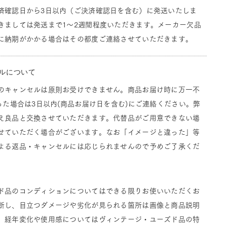
済確認日から3日以内（ご決済確認日を含む）に発送いたしま
きましては発送まで1～2週間程度いただきます。メーカー欠品
に納期がかかる場合はその都度ご連絡させていただきます。
ルについて
のキャンセルは原則お受けできません。商品お届け時に万一不
った場合は3日以内(商品お届け日を含む)にご連絡ください。弊
え良品と交換させていただきます。代替品がご用意できない場
せていただく場合がございます。なお「イメージと違った」等
よる返品・キャンセルには応じられませんので予めご了承くだ
ド品のコンディションについてはできる限りお使いいただくお
断し、目立つダメージや劣化が見られる箇所は画像と商品説明
。経年変化や使用感についてはヴィンテージ・ユーズド品の特