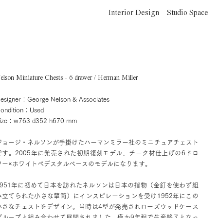
Interior Design
Studio Space
elson Miniature Chests - 6 drawer / Herman Miller
esigner：George Nelson & Associates
ondition：Used
ize：w763 d352 h670 mm
ジョージ・ネルソンが手掛けたハーマンミラー社のミニチュアチェスト
です。2005年に発売された初期復刻モデル、チーク材仕上げの6ドロ
ワー×ホワイトペデスタルベースのモデルになります。
1951年に初めて日本を訪れたネルソンは日本の指物（金釘を使わず組
み立てられた小さな簞笥）にインスピレーションを受け1952年にこの
小さなチェストをデザイン。当時は4型が発売されローズウッドケース
グループと組み合わせて展開されました。僅か9年程で生産終了となっ