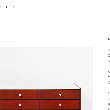
nstagram
N
D
C
S