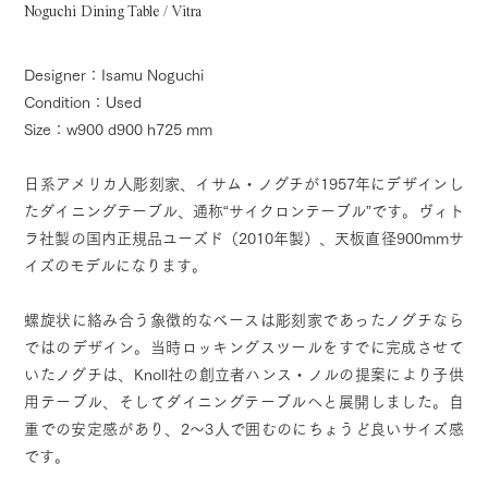
Noguchi Dining Table / Vitra
Designer：Isamu Noguchi
Condition：Used
Size：w900 d900 h725 mm
日系アメリカ人彫刻家、イサム・ノグチが1957年にデザインし
たダイニングテーブル、通称“サイクロンテーブル”です。ヴィト
ラ社製の国内正規品ユーズド（2010年製）、天板直径900mmサ
イズのモデルになります。
螺旋状に絡み合う象徴的なベースは彫刻家であったノグチなら
ではのデザイン。当時ロッキングスツールをすでに完成させて
いたノグチは、Knoll社の創立者ハンス・ノルの提案により子供
用テーブル、そしてダイニングテーブルへと展開しました。自
重での安定感があり、2～3人で囲むのにちょうど良いサイズ感
です。