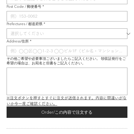
Post Code / 郵便番号
*
Prefectures / 都道府県
*
Address/住所
*
その他ご希望や必要事項ございましたらご記入ください。 領収証発行をご
希望の場合は、お宛名と但書をご記入ください。
※注文ボタンを押すとすぐに注文が送信されます。内容に間違いがな
いか今一度ご確認ください。
Order/この内容で注文する