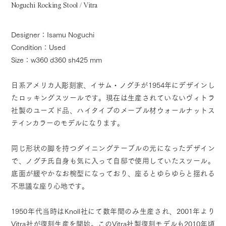
Noguchi Rocking Stool / Vitra
Designer：Isamu Noguchi
Condition：Used
Size：w360 d360 sh425 mm
日系アメリカ人彫刻家、イサム・ノグチが1954年にデザインし
たロッキングスツールです。現在は生産されていないヴィトラ
社製のユーズド品、ハイタイプのメープル材ウォールナットス
テインカラーのモデルになります。
同じ形状の脚を持つダイニングテーブルの元になったデザイン
で、ノグチ氏自身も気に入って自邸で使用していたスツール。
底面が緩やかなお椀型になっており、座るとゆらゆらと揺れる
不思議な座り心地です。
1950年代当時はKnoll社にて数年間のみ生産され、2001年より
Vitra社が復刻生産を開始。このVitra社製復刻モデルも2010年頃