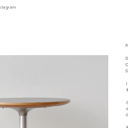
nstagram
P
D
C
S