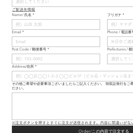
選択してください
ご配送先情報
Name/ 氏名
*
フリガナ
*
Email
*
Phone / 電話番
Post Code / 郵便番号
*
Prefectures /
選択してく
Address/住所
*
その他ご希望や必要事項ございましたらご記入ください。 領収証発行をご
ださい。
※注文ボタンを押すとすぐに注文が送信されます。内容に間違いがな
Order/この内容で注文する