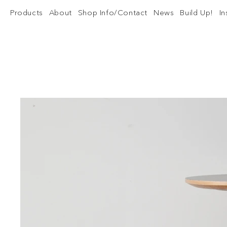
Products
About
Shop Info/Contact
News
Build Up!
I