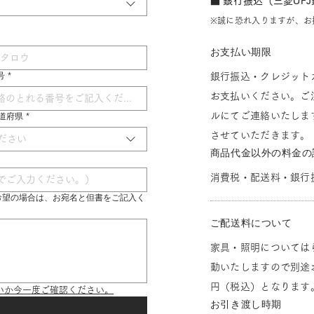
■ 銀行振込（三菱UF
※誠に恐れ入りますが、お
お支払い期限
号
*
銀行振込・クレジット
お支払いください。ご
ルにてご連絡いたしま
 都道府県
*
させていただきます。
ださい
商品代金以外の料金の
消費税・配送料・銀行
希望の場合は、お宛名と但書をご記入く
ご配送料について
家具・照明については
動いたしますので別途お
円（税込）となります
いか今一度ご確認ください。
お引き渡し時期