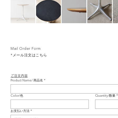
Mail Order Form
*メール注文はこちら
ご注文内容
Product Name/ 商品名
*
Color/色
Quantity/数量
*
お支払い方法
*