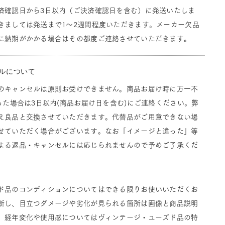
済確認日から3日以内（ご決済確認日を含む）に発送いたしま
きましては発送まで1～2週間程度いただきます。メーカー欠品
に納期がかかる場合はその都度ご連絡させていただきます。
ルについて
のキャンセルは原則お受けできません。商品お届け時に万一不
った場合は3日以内(商品お届け日を含む)にご連絡ください。弊
え良品と交換させていただきます。代替品がご用意できない場
せていただく場合がございます。なお「イメージと違った」等
よる返品・キャンセルには応じられませんので予めご了承くだ
ド品のコンディションについてはできる限りお使いいただくお
断し、目立つダメージや劣化が見られる箇所は画像と商品説明
。経年変化や使用感についてはヴィンテージ・ユーズド品の特