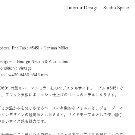
Interior Design
Studio Space
edestal End Table #5451 / Herman Miller
esigner：George Nelson & Associates
ondition：Vintage
ize：w430 d430 h545 mm
1960年代製のハーマンミラー社のペデスタルサイドテーブル #5451で
す。ブラック天板にポリッシュ仕上げのベースのモデルになります。
どこか温かみを感じさせるベースの有機的なフォルムは、ジョージ・ネ
ルソンデザインの醍醐味とも言えます。サイドテーブルとして使い勝手
の良いサイズ感も魅力です。
天板表面にごく薄いシミや線ムラは見られますが雰囲気を損なうもので