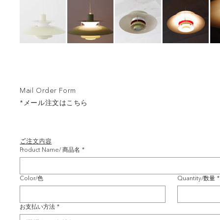
Mail Order Form
*メール注文はこちら
ご注文内容
Product Name/ 商品名
*
Color/色
Quantity/数量
*
お支払い方法
*