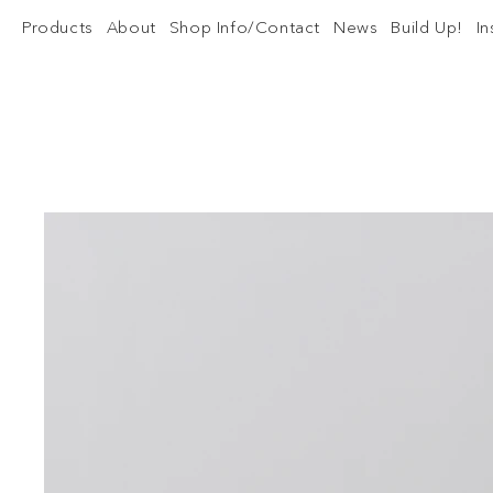
Products
About
Shop Info/Contact
News
Build Up!
I