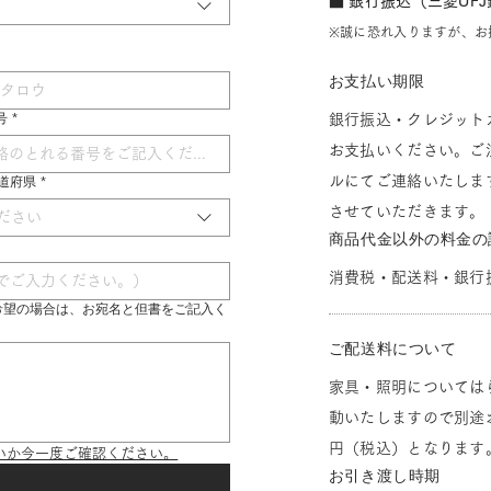
■ 銀行振込（三菱UF
※誠に恐れ入りますが、お
お支払い期限
号
*
銀行振込・クレジット
お支払いください。ご
ルにてご連絡いたしま
 都道府県
*
させていただきます。
ださい
商品代金以外の料金の
消費税・配送料・銀行
希望の場合は、お宛名と但書をご記入く
ご配送料について
家具・照明については
動いたしますので別途お
円（税込）となります
いか今一度ご確認ください。
お引き渡し時期