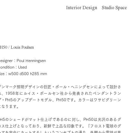
Interior Design
Studio Space
H50 / Louis Poulsen
esigner：Poul Henningsen
ondition：Used
ize：w500 d500 h285 mm
デンマーク照明デザインの巨匠・ポール・ヘニングセンによって設計さ
れ、1958年にルイス・ポールセン社から発表されたペンダントラン
プ・PH5のアップデートモデル、PH50です。カラーはワサビグリーン
になります。
PH5のシェードがマット仕上げであるのに対し、PH50は光沢のあるグ
ロス仕上げとなっており、新鮮で上品な印象です。「フロスト電球のグ
レアを完全にカットする」というコンセプトの通り、外観から電球が見