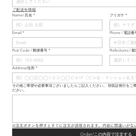
選択してください
ご配送先情報
Name/ 氏名
*
フリガナ
*
Email
*
Phone / 電話番
Post Code / 郵便番号
*
Prefectures /
選択してく
Address/住所
*
その他ご希望や必要事項ございましたらご記入ください。 領収証発行をご
ださい。
※注文ボタンを押すとすぐに注文が送信されます。内容に間違いがな
Order/この内容で注文する