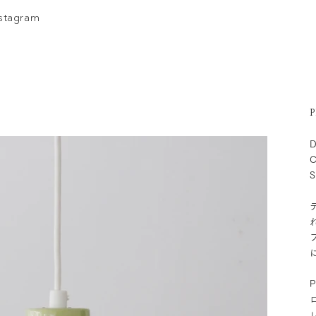
nstagram
P
D
C
S