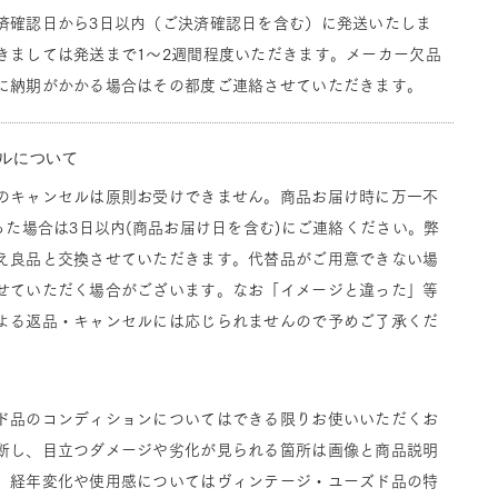
済確認日から3日以内（ご決済確認日を含む）に発送いたしま
きましては発送まで1～2週間程度いただきます。メーカー欠品
に納期がかかる場合はその都度ご連絡させていただきます。
ルについて
のキャンセルは原則お受けできません。商品お届け時に万一不
った場合は3日以内(商品お届け日を含む)にご連絡ください。弊
え良品と交換させていただきます。代替品がご用意できない場
せていただく場合がございます。なお「イメージと違った」等
よる返品・キャンセルには応じられませんので予めご了承くだ
ド品のコンディションについてはできる限りお使いいただくお
断し、目立つダメージや劣化が見られる箇所は画像と商品説明
。経年変化や使用感についてはヴィンテージ・ユーズド品の特