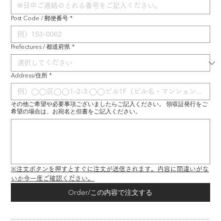
Post Code / 郵便番号
*
Prefectures / 都道府県
*
Address/住所
*
その他ご希望や必要事項ございましたらご記入ください。 領収証発行をご
希望の場合は、お宛名と但書をご記入ください。
※注文ボタンを押すとすぐに注文が送信されます。内容に間違いがな
いか今一度ご確認ください。
Order/この内容で注文する