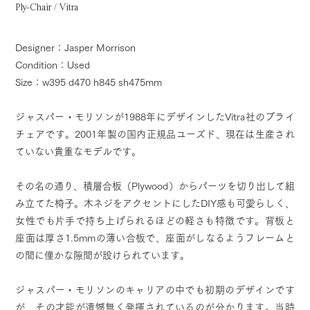
Ply-Chair / Vitra
Designer：Jasper Morrison
Condition：Used
Size：w395 d470 h845 sh475mm
ジャスパー・モリソンが1988年にデザインしたVitra社のプライ
チェアです。2001年製の国内正規品ユーズド、現在は生産され
ていない貴重なモデルです。
その名の通り、積層合板（Plywood）からパーツを切り出して組
み立てた椅子。木ネジをアクセントにしたDIY感も可愛らしく、
女性でも片手で持ち上げられるほどの軽さも特徴です。背板と
座面は厚さ1.5mmの薄い合板で、座面がしなるようフレームと
の間に僅かな隙間が設けられています。
ジャスパー・モリソンのキャリアの中でも初期のデザインです
が、その才能が遺憾無く発揮されているのが分かります。当時