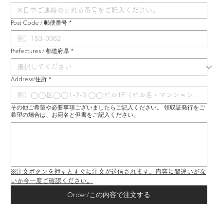
Post Code / 郵便番号
*
Prefectures / 都道府県
*
Address/住所
*
その他ご希望や必要事項ございましたらご記入ください。 領収証発行をご
希望の場合は、お宛名と但書をご記入ください。
※注文ボタンを押すとすぐに注文が送信されます。内容に間違いがな
いか今一度ご確認ください。
Order/この内容で注文する